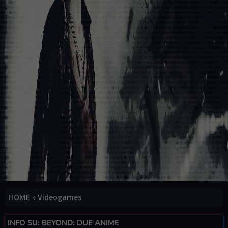
HOME
»
Videogames
INFO SU: BEYOND: DUE ANIME