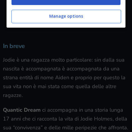
Manage options
In breve
Jodie è una ragazza molto particolare: sin dalla sua
nascita è accompagnata è accompagnata da una
strana entità di nome Aiden e proprio per questo la
sua vita non è mai stata come quella delle altre
ragazze.
Quantic Dream
ci accompagna in una storia lunga
17 anni che ci racconta la vita di Jodie Holmes, della
sua “convivenza” e delle mille peripezie che affronta.