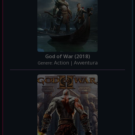
God of War (2018)
Action
Avventura
Genere:
|