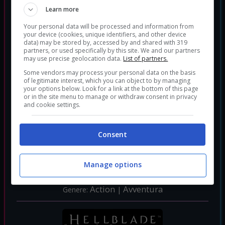
God of War III
Learn more
Action
Avventura
Genere:
|
Your personal data will be processed and information from
your device (cookies, unique identifiers, and other device
data) may be stored by, accessed by and shared with 319
partners, or used specifically by this site. We and our partners
may use precise geolocation data.
List of partners.
Some vendors may process your personal data on the basis
of legitimate interest, which you can object to by managing
your options below. Look for a link at the bottom of this page
or in the site menu to manage or withdraw consent in privacy
and cookie settings.
Consent
Manage options
God of War: Ascension
Action
Avventura
Genere:
|