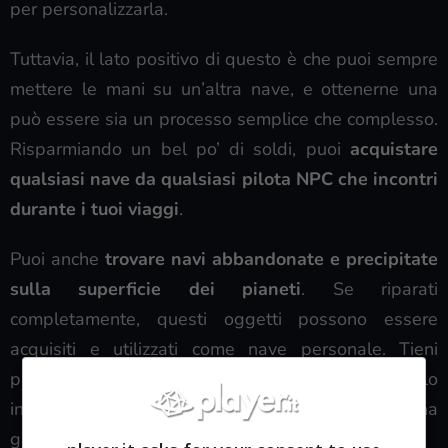
per personalizzarla.
Tuttavia, il lato positivo di questo è che puoi sempre
mettere le mani su un’altra nave, e ottenerne una
può essere sia un processo semplice che complesso.
Risparmiando un bel po’ di soldi, puoi
acquistare
qualsiasi nave da qualsiasi pilota NPC che incontri
durante i tuoi viaggi
.
Puoi anche
trovare navi abbandonate e precipitate
sulla superficie dei pianeti
. Se riparati
completamente, questi oggetti possono essere
acquisiti e utilizzati come nave personale. Tieni
presente che fare ciò ti farà abbandonare il veicolo
in possesso, quindi assicurati di non perdere una
gran quantità di risorse o articoli.