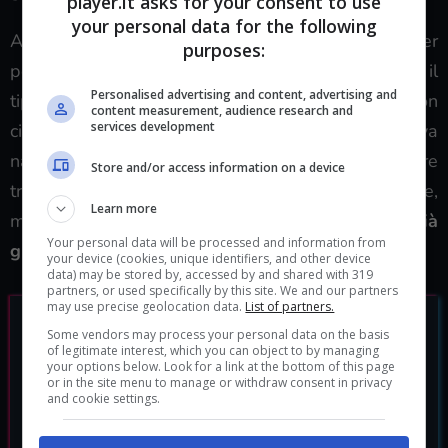
player.it asks for your consent to use
your personal data for the following
A parte questo, però, non ci sono modi per
purposes:
personalizzare l’aspetto della tua nave o scegliere il
Personalised advertising and content, advertising and
tipo di colori dipinti su di essa. Dovrai fare i conti con
content measurement, audience research and
services development
ciò che è disponibile o iniziare a cercare una nuova
nave in natura. La buona notizia è che puoi sempre
Store and/or access information on a device
trovare molte navi attorno alle stazioni spaziali e,
Learn more
molte volte,
acquistarne una da un NPC ti darà già
Your personal data will be processed and information from
gli elementi e la tecnologia di cui hai bisogno
.
your device (cookies, unique identifiers, and other device
data) may be stored by, accessed by and shared with 319
partners, or used specifically by this site. We and our partners
may use precise geolocation data.
List of partners.
Some vendors may process your personal data on the basis
of legitimate interest, which you can object to by managing
your options below. Look for a link at the bottom of this page
or in the site menu to manage or withdraw consent in privacy
and cookie settings.