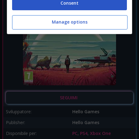
Consent
Manage options
SEGUIMI
Sviluppatore:
Hello Games
Publisher:
Hello Games
Disponibile per:
PC
,
PS4
,
Xbox One