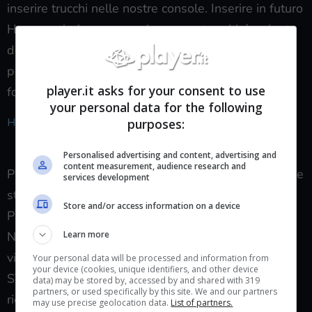
inserire trucchi nelle nostre console. Inserire in futuro
Hoopa nel gioco, senza ricorrere a trucchi, è volonta
degli sviluppatori in quanto questi ultimi hanno già
previsto un evento, in game, per attivare la sua
player.it asks for your consent to use
forma alternativa!
your personal data for the following
HOOPA FORMA ALTERNATIVA
purposes:
Personalised advertising and content, advertising and
content measurement, audience research and
Per sbloccare questa forma, che aumenta di molto le
services development
statistiche di Hoopa, dovrete recarvi in un qualsiasi
Store and/or access information on a device
POKE MARKET portando in squadra Hoopa.
Noterete un NUOVO COMMESSO che vi attende
Learn more
vicino al bancone, parlate con lui per ascoltare una
Your personal data will be processed and information from
your device (cookies, unique identifiers, and other device
STORIA SPAVENTOSA. Alla fine di questa storia
data) may be stored by, accessed by and shared with 319
partners, or used specifically by this site. We and our partners
riceverete una STRANA BOTTIGLIA. Datela ad
may use precise geolocation data.
List of partners.