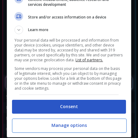
services development
Store and/or access information on a device
Learn more
Your personal data will be processed and information from
your device (cookies, unique identifiers, and other device
data) may be stored by, accessed by and shared with 319
partners, or used specifically by this site. We and our partners
may use precise geolocation data.
List of partners.
Some vendors may process your personal data on the basis
of legitimate interest, which you can object to by managing
your options below. Look for a link at the bottom of this page
SEGUIMI
or in the site menu to manage or withdraw consent in privacy
and cookie settings.
Sviluppatore:
From Software
Consent
Publisher:
Bandai Namco
Disponibile per:
PC
,
PS3
,
Xbox 360
Manage options
Genere:
Action
|
RPG