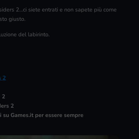
ksiders 2…ci siete entrati e non sapete più come
sto giusto.
luzione del labirinto.
s 2
s 2
ders 2
ti su Games.it per essere sempre