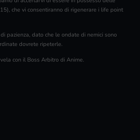
liamo di accertarvi di essere in possesso delle
15), che vi consentiranno di rigenerare i life point
 di pazienza, dato che le ondate di nemici sono
rdinate dovrete ripeterle.
ervela con il Boss Arbitro di Anime.