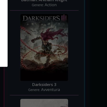
Action
Genere:
Darksiders 3
Avventura
Genere: