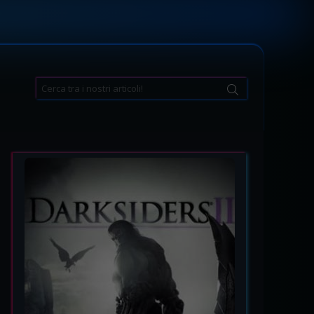
Search
for: