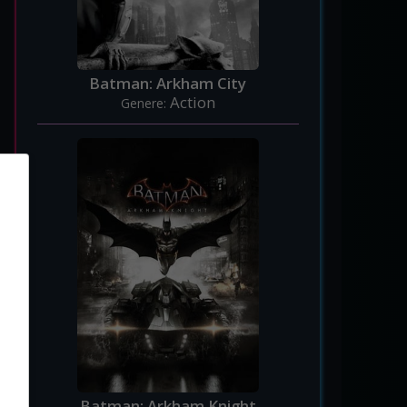
Batman: Arkham City
Action
Genere:
Batman: Arkham Knight