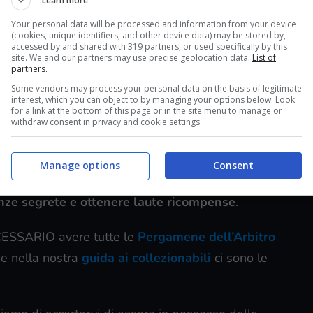
Learn more
Your personal data will be processed and information from your device
ova, come vedete dalla foto, nei pressi della Città
(cookies, unique identifiers, and other device data) may be stored by,
accessed by and shared with 319 partners, or used specifically by this
site. We and our partners may use precise geolocation data.
List of
partners.
lli con vari portali, più precisamente cinque per
Some vendors may process your personal data on the basis of legitimate
interest, which you can object to by managing your options below. Look
ri 4 di cui solo uno è quello che vi permetterà di
for a link at the bottom of this page or in the site menu to manage or
withdraw consent in privacy and cookie settings.
 pergamene che vi indicano la sequenza corretta
Manage options
Consent
l livello successivo e 10 pergamene che vi
nze segrete e ottenere laute ricompense
.
ESSARIO avere tutte le
Pergamene dell’Arbitro
he nella nostra
guida ai collezionabili
ci sono le