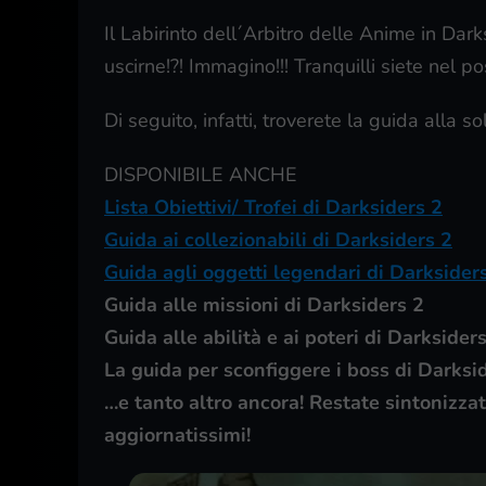
Il Labirinto dell´Arbitro delle Anime in Dar
uscirne!?! Immagino!!! Tranquilli siete nel po
Di seguito, infatti, troverete la guida alla so
DISPONIBILE ANCHE
Lista Obiettivi/ Trofei di Darksiders 2
Guida ai collezionabili di Darksiders 2
Guida agli oggetti legendari di Darksider
Guida alle missioni di Darksiders 2
Guida alle abilità e ai poteri di Darksider
La guida per sconfiggere i boss di Darksi
…e tanto altro ancora! Restate sintonizza
aggiornatissimi!