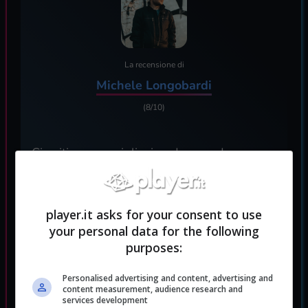
La recensione di
Michele Longobardi
(8/10)
Circuiti meravigliosi da vedere, un
gameplay che tutt'oggi funziona alla
grande, anzi, risulta ancora più convincente
player.it asks for your consent to use
e divertente da giocare in multi (anche la
your personal data for the following
campagna in singolo però merita
purposes:
tantissimo). Un racing game spensierato,
adatto a giocatori di tutte le fasce d'età con
Personalised advertising and content, advertising and
content measurement, audience research and
il desiderio ancora vivo di passare
services development