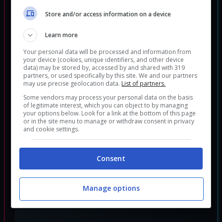
pomeriggi e serate in compagnia dei propri
Store and/or access information on a device
amici/parenti e dei simpaticissimi
Learn more
personaggi della serie Crash Bandicoot
Your personal data will be processed and information from
your device (cookies, unique identifiers, and other device
data) may be stored by, accessed by and shared with 319
partners, or used specifically by this site. We and our partners
may use precise geolocation data.
List of partners.
Some vendors may process your personal data on the basis
of legitimate interest, which you can object to by managing
your options below. Look for a link at the bottom of this page
or in the site menu to manage or withdraw consent in privacy
and cookie settings.
Consent
La recensione di
Graziano Salini
Manage options
(8/10)