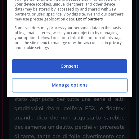
your device (cookies, unique identifiers, and other device
data) may be stored by, accessed by and shared with 319
La recensione di
partners, or used specifically by this site. We and our partners
may use precise geolocation data.
List of partners.
Claudio Albero
Some vendors may process your personal data on the basis
(8/10)
of legitimate interest, which you can object to by managing
your options below. Look for a link at the bottom of this page
or in the site menu to manage or withdraw consent in privacy
and cookie settings.
Un remake di cui si sentiva assolutamente il
bisogno: una delle trilogie più amate, una
Consent
delle serie di platform per antonomasia,
resa finalmente disponibile per le nuove
Manage options
generazioni di gamer. Questo cofanetto è
stato l'apripista per tutta una serie di altri
graditissimi ritorni dell'era PSX, e fidatevi
quando dico che non acquistarlo sarebbe
decisamente un delitto, perché vi privereste
di tante, tante ore di folle divertimento con