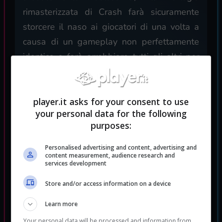
rimasterizzata di Crash farà sicuramente
storcere il naso ai giocatori di una volta a
causa di un gameplay non perfettamente
identico e farà arrabbiare tutti gli altri per
qualche spike di difficoltà, per il resto
rimane un prodotto di buona qualità
destinato ad una determinata fascia di
player.it asks for your consent to use
your personal data for the following
pubblico.
purposes:
Personalised advertising and content, advertising and
content measurement, audience research and
services development
Store and/or access information on a device
Learn more
Your personal data will be processed and information from