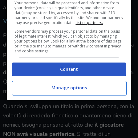
Your personal data will be processed and information from
a capire bene i tempismi e le hitbox dei nemici.
your device (cookies, unique identifiers, and other device
data) may be stored by, accessed by and shared with 319
partners, or used specifically by this site. We and our partners
Visuale periferica aiutami tu
may use precise geolocation data.
List of partners.
Some vendors may process your personal data on the basis
Parlando di hitbox, non si può non arrivare a parlare
of legitimate interest, which you can object to by managing
your options below. Look for a link at the bottom of this page
di quello che reputo il problema più grave dell’intera
or in the site menu to manage or withdraw consent in privacy
and cookie settings.
produzione. La scelta di Capriolo, che a questo
punto ritengo decisamente opinabile, è stata quella
Consent
di impostare la visuale del titolo in prima persona
.
Questa cosa, spiace dirlo, sarà la cosa che vi farà
Manage options
morire la maggior parte delle volte.
Quando si sviluppa un titolo in prima persona, con la
volontà di renderlo frenetico o quantomeno pieno di
nemici, bisogna pensare al fatto che
il giocatore
NON avrà visuale periferica.
Si tratta di un