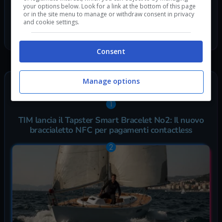
your options below. Look for a link at the bottom of this page
Twitch
or in the site menu to manage or withdraw consent in privacy
Telegram
and cookie settings.
Discord
Facebook
Consent
Manage options
ULTIMI ARTICOLI
TIM lancia il Tapster Smart Bracelet No2: Il nuovo
braccialetto NFC per pagamenti contactless