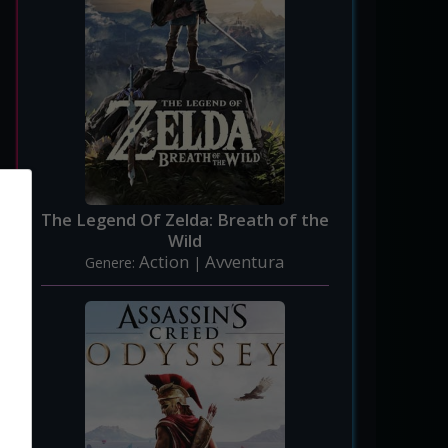
The Legend Of Zelda: Breath of the
Wild
Action
Avventura
Genere:
|