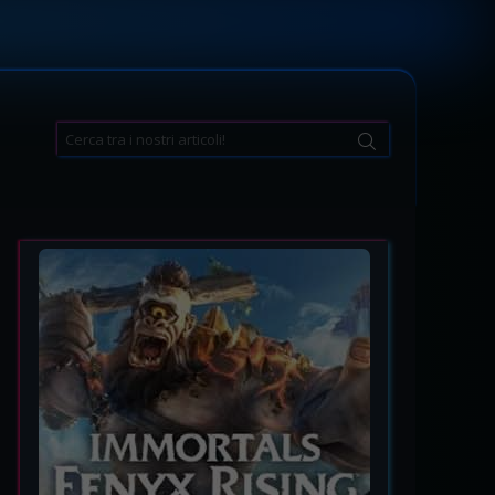
Search
for: