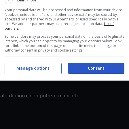
Learn more
Your personal data will be processed and information from your device
ale di gioco, non potrete mancarlo.
(cookies, unique identifiers, and other device data) may be stored by,
accessed by and shared with 319 partners, or used specifically by this
site. We and our partners may use precise geolocation data.
List of
partners.
Some vendors may process your personal data on the basis of legitimate
interest, which you can object to by managing your options below. Look
for a link at the bottom of this page or in the site menu to manage or
withdraw consent in privacy and cookie settings.
ale di gioco, non potrete mancarlo.
Manage options
Consent
ale di gioco, non potrete mancarlo.