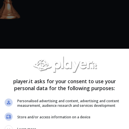
ale di gioco, non potrete mancarlo.
player.it asks for your consent to use your
personal data for the following purposes:
ale di gioco, non potrete mancarlo.
Personalised advertising and content, advertising and content
measurement, audience research and services development
Store and/or access information on a device