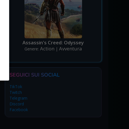
Assassin's Creed: Odyssey
Action
Avventura
Genere:
|
SEGUICI SUI SOCIAL
TikTok
Twitch
Telegram
Discord
Facebook