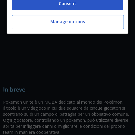
Consent
Manage options
In breve
Pokémon Unite è un MOBA dedicato al mondo dei Pokémon.
Il titolo è un videgioco in cui due squadre da cinque giocatori si
scontrano su di un campo di battaglia per un obbiettivo comune.
Ogni giocatore, controllando un pokémon, può utilizzare diverse
abilita per infliggere danni o migliorare le condizioni del proprio
team in maniera cooperativa.