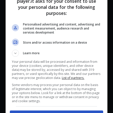
player.it asks for your consent to use
starter
your personal data for the following
purposes:
Pokémon Unite | Lista completa dei
Pokémon e come ottenerli
Personalised advertising and content, advertising and
content measurement, audience research and
Pokémon Unite | Lista completa degli
services development
strumenti e dove trovarli
Store and/or access information on a device
Learn more
Your personal data will be processed and information from
your device (cookies, unique identifiers, and other device
data) may be stored by, accessed by and shared with 319
partners, or used specifically by this site. We and our partners
may use precise geolocation data.
List of partners.
Some vendors may process your personal data on the basis
of legitimate interest, which you can object to by managing
your options below. Look for a link at the bottom of this page
or in the site menu to manage or withdraw consent in privacy
and cookie settings.