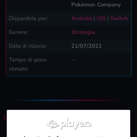
Pokémon Company
Disponibile per:
Android
|
iOS
|
Switch
Genere:
Strategia
Data di rilascio:
21/07/2021
Tempo di gioco
--
stimato:
ULTIME GUIDE
Pokémon Unite | Le migliori build per gli