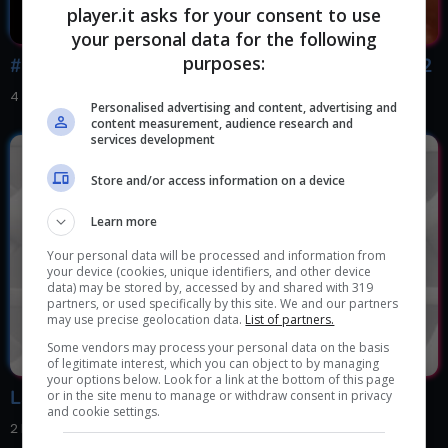
player.it asks for your consent to use
your personal data for the following
purposes:
#Retrogaming | Il Paradiso perduto di PlayStation 2
4 Febbraio 2022, 14:00
Personalised advertising and content, advertising and
content measurement, audience research and
services development
Store and/or access information on a device
Learn more
Your personal data will be processed and information from
your device (cookies, unique identifiers, and other device
data) may be stored by, accessed by and shared with 319
partners, or used specifically by this site. We and our partners
may use precise geolocation data.
List of partners.
Some vendors may process your personal data on the basis
of legitimate interest, which you can object to by managing
your options below. Look for a link at the bottom of this page
La transmedialità al tempo di PlayStation
or in the site menu to manage or withdraw consent in privacy
and cookie settings.
2 Febbraio 2022, 14:00