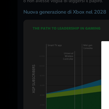
o non avesse voglia di leggersi il papiro.
Nuova generazione di Xbox nel 2028