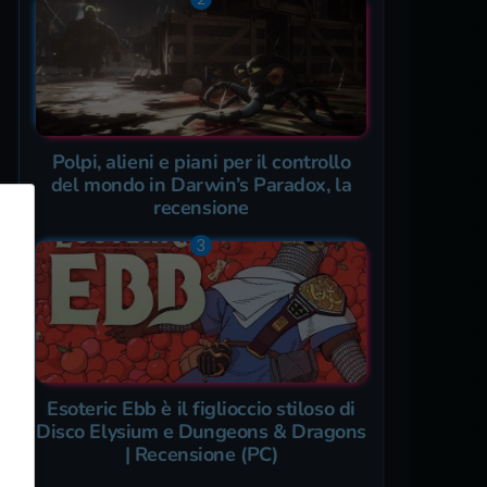
Polpi, alieni e piani per il controllo
del mondo in Darwin’s Paradox, la
recensione
Esoteric Ebb è il figlioccio stiloso di
Disco Elysium e Dungeons & Dragons
| Recensione (PC)