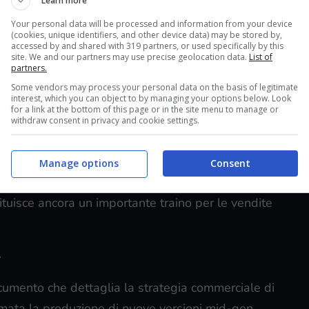
Learn more
Your personal data will be processed and information from your device
(cookies, unique identifiers, and other device data) may be stored by,
accessed by and shared with 319 partners, or used specifically by this
ssimi dispositivi Xbox fino al 2030.
site. We and our partners may use precise geolocation data.
List of
partners.
encer ed altri dirigenti Microsoft è emerso un
Some vendors may process your personal data on the basis of legitimate
er il passaggio alla decima generazione di
interest, which you can object to by managing your options below. Look
for a link at the bottom of this page or in the site menu to manage or
a qualche mese fa che riportava dichiarazioni
withdraw consent in privacy and cookie settings.
ede di dibattimento in aula (nella causa intentata
ivision Blizzard), che facevano il medesimo
Manage options
Consent
’altro che Microsoft non ha intenzione di
tuisce ancora un importante traino per le vendite
4
cumento che dettaglia la strategia commerciale di
ermata la produzione di nuove versioni mid-gen