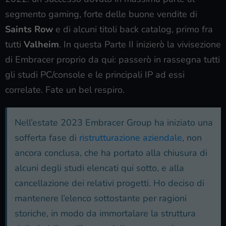
segmento gaming, forte delle buone vendite di
Saints Row
e di alcuni titoli back catalog, primo fra
tutti
Valheim
. In questa Parte II inizierò la vivisezione
di Embracer proprio da qui: passerò in rassegna tutti
gli studi PC/console e le principali IP ad essi
correlate. Fate un bel respiro.
Nell’estate 2023 Embracer Group ha iniziato una
sofferta fase di
ristrutturazione aziendale
, non
ancora conclusa, che ha portato alla chiusura di
alcuni degli studi elencati qui sotto, e alla
cancellazione dei relativi progetti. Ho deciso di
mantenere l’elenco sottostante per ragioni
storiche, in modo da immortalare la struttura