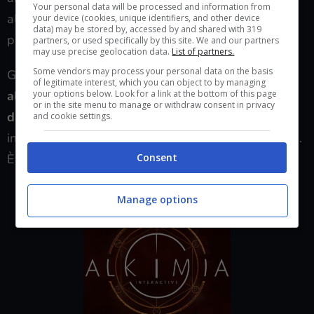
Your personal data will be processed and information from
all’anima sua), oltre a sviluppare in proprio qualche
your device (cookies, unique identifiers, and other device
data) may be stored by, accessed by and shared with 319
progetto minore.
partners, or used specifically by this site. We and our partners
may use precise geolocation data.
List of partners.
Some vendors may process your personal data on the basis
Gli studi di sviluppo di THQ sono responsabili di
of legitimate interest, which you can object to by managing
your options below. Look for a link at the bottom of this page
alcune delle IP più antiche e preziose possedute
or in the site menu to manage or withdraw consent in privacy
da Embracer Group
, inoltre negli ultimi anni hanno
and cookie settings.
inondato il mercato di produzioni AA, port e remake.
È il momento delle presentazioni.
Consent
Alkimia Interactive
Manage options