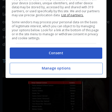
your device (cookies, unique identifiers, and other device
rispecchiare il titolo originale, perdono su tutta la
data) may be stored by, accessed by and shared with 319
partners, or used specifically by this site. We and our partners
linea con la varietà e la follia che ha caratterizzato i
may use precise geolocation data.
List of partners.
compiti opzionali di tutti i capitoli della saga a partire
Some vendors may process your personal data on the basis
of legitimate interest, which you can object to by managing
dal terzo; all’interno di questo capitolo le varie
your options below. Look for a link at the bottom of this page
or in the site menu to manage or withdraw consent in privacy
substories
hanno più il sapore dei riempitivi che
and cookie settings.
dell’aggiunta gustosa.
Consent
Tecnicismi da mafioso giapponese.
Manage options