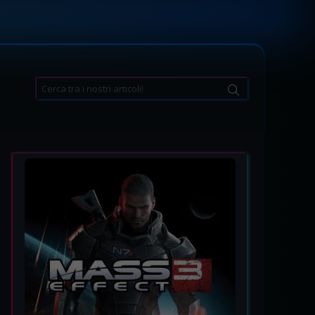
Search
for: