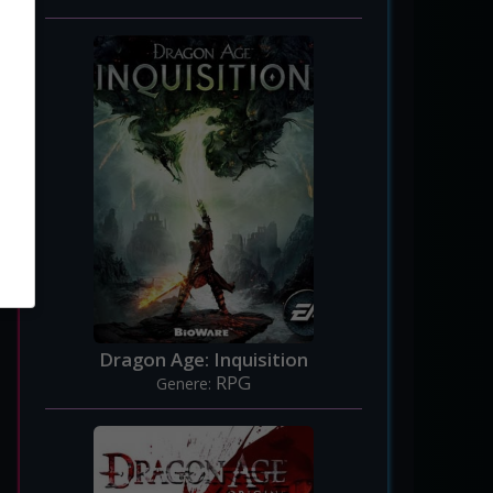
Dragon Age: Inquisition
RPG
Genere: