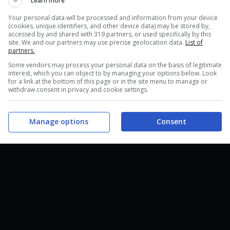
Learn more
Your personal data will be processed and information from your device
(cookies, unique identifiers, and other device data) may be stored by,
accessed by and shared with 319 partners, or used specifically by this
site. We and our partners may use precise geolocation data.
List of
partners.
Some vendors may process your personal data on the basis of legitimate
interest, which you can object to by managing your options below. Look
for a link at the bottom of this page or in the site menu to manage or
withdraw consent in privacy and cookie settings.
Manage options
Consent