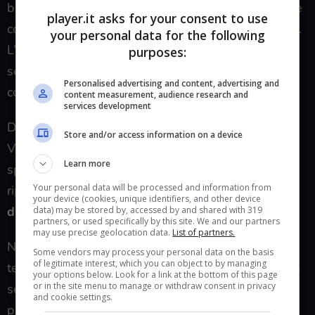
battaglia. La Roma arriva con fiducia diffusa, la Juve
player.it asks for your consent to use
con la voglia chiara di rimettere un titolo in bacheca.
your personal data for the following
L’arbitro fischia, e il campo diventa una mappa
purposes:
semplice: ritmo alto, transizioni brevi, poche
Personalised advertising and content, advertising and
concessioni in area.
content measurement, audience research and
services development
Dentro lo stadio, il tifo mescola dialetti e abitudini.
Store and/or access information on a device
Vedi bambine con la maglia numero 10, papà che
Learn more
spiegano il fuorigioco con le mani, ragazzi che
Your personal data will be processed and information from
ripetono cori come fossero un mantra. Qui, la
finale
your device (cookies, unique identifiers, and other device
di Coppa Italia
è più di una partita: è un rito.
data) may be stored by, accessed by and shared with 319
partners, or used specifically by this site. We and our partners
may use precise geolocation data.
List of partners.
Non ho dati ufficiali sugli undici iniziali, e gli staff
Some vendors may process your personal data on the basis
of legitimate interest, which you can object to by managing
tendono a proteggere le scelte fino all’ultimo. Ma la
your options below. Look for a link at the bottom of this page
or in the site menu to manage or withdraw consent in privacy
sensazione è limpida: servirà coraggio. Chi terrà
and cookie settings.
palla sotto pressione, chi accetterà l’uno contro uno