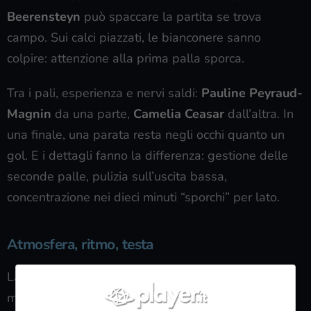
Beerensteyn
può spaccare la partita se trova
campo. Sui calci piazzati, le bianconere sanno
colpire: attenzione alla prima palla sporca.
Tra i pali, esperienza e nervi saldi:
Pauline Peyraud-
Magnin
da una parte,
Camelia Ceasar
dall’altra. In
una finale, una parata resta negli occhi quanto un
gol. E i dettagli fanno la differenza: gestione delle
seconde palle, pulizia sull’uscita bassa,
concentrazione nei dieci minuti “sporchi” per lato.
Atmosfera, ritmo, testa
La finale è anche testa. Chi regge il rumore del
momento, vince spesso la prima metà della