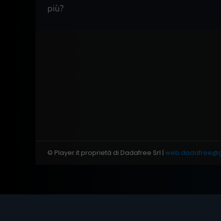
più?
© Player.it proprietà di Dadafree Srl |
web.dadafree@