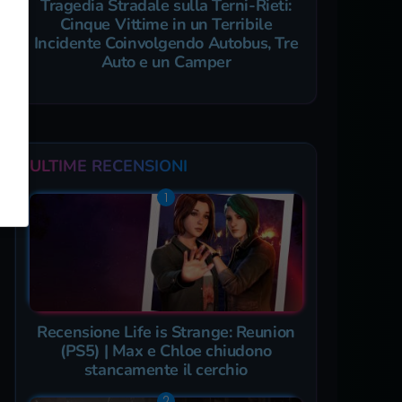
Tragedia Stradale sulla Terni-Rieti:
Cinque Vittime in un Terribile
Incidente Coinvolgendo Autobus, Tre
Auto e un Camper
ULTIME RECENSIONI
Recensione Life is Strange: Reunion
(PS5) | Max e Chloe chiudono
stancamente il cerchio