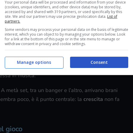
Your personal data will be processed and information from your device
 stesso ritornello.
(cookies, unique identifiers, and other device data) may be stored by,
accessed by and shared with 319 partners, or used specifically by this
site. We and our partners may use precise geolocation data.
List of
partners.
estano
Some vendors may process your personal data on the basis of legitimate
interest, which you can object to by managing your options below. Look
totalizzato svariati dischi di
platino
e posizioni
for a link at the bottom of this page or in the site menu to manage or
withdraw consent in privacy and cookie settings.
e estivi, tra arene e festival, portano pubblico
ciuti con i primi singoli. Il format funziona perché è
Manage options
Consent
che scivola nell’inglese quando la frase chiede
messa in musica.
 A metà set, tra un banger e l’altro, arrivano brani
Sembra poco, è il punto centrale: la
crescita
non fa
el gioco