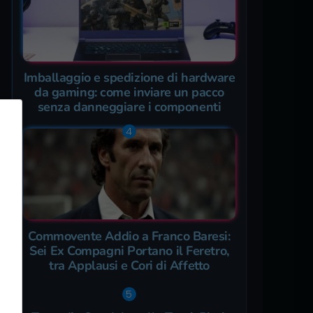
Imballaggio e spedizione di hardware
da gaming: come inviare un pacco
senza danneggiare i componenti
Commovente Addio a Franco Baresi:
Sei Ex Compagni Portano il Feretro,
tra Applausi e Cori di Affetto