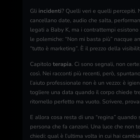
Gli
incidenti
? Quelli veri e quelli percepiti
cancellano date, audio che salta, performan
legati a Baby K, ma i contrattempi esistono
le polemiche: “Non mi basta più” nacque anc
“tutto è marketing”. È il prezzo della visibili
Capitolo
terapia
. Ci sono segnali, non certe
così. Nei racconti più recenti, però, spuntan
l’aiuto professionale non è un vezzo: è igie
togliere una data quando il corpo chiede treg
ritornello perfetto ma vuoto. Scrivere, prova
E allora cosa resta di una “regina” quando s
persona che fa canzoni. Una luce che non teme
chiedi: qual è l’ultima volta in cui hai camb