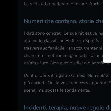
La sfida è far ballare e pensare. Anche nello
Numeri che contano, storie che r
I dati sono concreti. Le sue
hit
estive hanno 
alte nelle classifiche FIMI e su Spotify. I liv
trasversale: famiglie, ragazzɜ, trentenni cres
chiaro: ritmi netti, immagini forti, italiano 
un’altra luce. Non è solo stile: è biografia 
Dentro, però, il registro cambia. Non subito.
più asciutti. Qui la voce non corre, guarda. 
scena, ma sposta le fondamenta.
Incidenti, terapia, nuove regole d