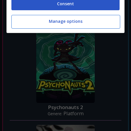
Super Mario Odyssey
Consent
Platform
Genere:
Manage options
Psychonauts 2
Platform
Genere: