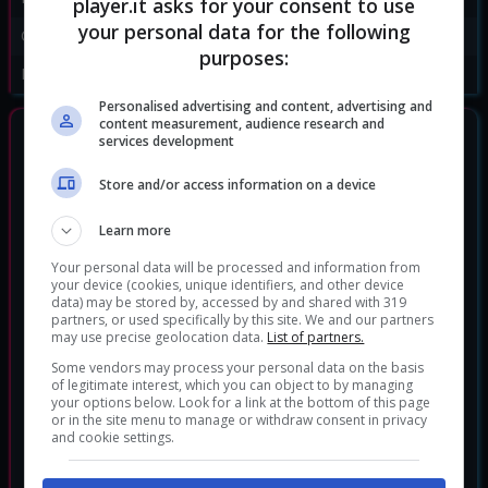
player.it asks for your consent to use
your personal data for the following
Genere:
Platform
purposes:
Data di rilascio:
06/09/2024
Personalised advertising and content, advertising and
content measurement, audience research and
GIOCHI SIMILI
services development
Store and/or access information on a device
Learn more
Your personal data will be processed and information from
your device (cookies, unique identifiers, and other device
data) may be stored by, accessed by and shared with 319
partners, or used specifically by this site. We and our partners
may use precise geolocation data.
List of partners.
Some vendors may process your personal data on the basis
of legitimate interest, which you can object to by managing
your options below. Look for a link at the bottom of this page
or in the site menu to manage or withdraw consent in privacy
and cookie settings.