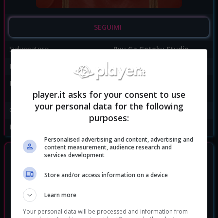
SEGUIMI
Sviluppatore:
Ryu Ga Gotoku Studio
Publisher:
Sega
Disponibile per:
PC
,
PS4
,
PS5
,
Xbox One
,
Xbox Series X
player.it asks for your consent to use
your personal data for the following
Genere:
Action
|
Picchiaduro
purposes:
Data di rilascio:
24/09/2021
Personalised advertising and content, advertising and
content measurement, audience research and
GIOCHI SIMILI
services development
Store and/or access information on a device
Learn more
Your personal data will be processed and information from