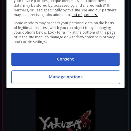
your device (cookies, unique identifiers, and other device
data) may be stored by, accessed by and shared with 319
partners, or used specifically by this site. We and our partners
may use precise geolocation data.
List of partners.
Some vendors may process your personal data on the basis
of legitimate interest, which you can object to by managing
your options below. Look for a link at the bottom of this page
or in the site menu to manage or withdraw consent in privacy
and cookie settings.
Consent
Judgment
Avventura
Picchiaduro
Genere:
|
Manage options