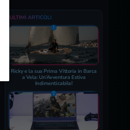
ULTIMI ARTICOLI
Ricky e la sua Prima Vittoria in Barca
a Vela: Un’Avventura Estiva
Indimenticabile!