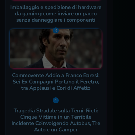
Imballaggio e spedizione di hardware
da gaming: come inviare un pacco
senza danneggiare i componenti
Commovente Addio a Franco Baresi:
Sei Ex Compagni Portano il Feretro,
tra Applausi e Cori di Affetto
Tragedia Stradale sulla Terni-Rieti:
Cinque Vittime in un Terribile
Incidente Coinvolgendo Autobus, Tre
Auto e un Camper