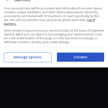
Learn more
 mese fa. I fan avevano espresso preoccupazioni
iende ci hanno tenuto a specificare i termini
Your personal data will be processed and information from your device
(cookies, unique identifiers, and other device data) may be stored by,
to
che abbiamo già analizzato nelle settimane
accessed by and shared with 319 partners, or used specifically by this
site. We and our partners may use precise geolocation data.
List of
edere i risultati di questo
sodalizio
, in attesa di
partners.
o.
Some vendors may process your personal data on the basis of legitimate
interest, which you can object to by managing your options below. Look
for a link at the bottom of this page or in the site menu to manage or
withdraw consent in privacy and cookie settings.
Manage options
Consent