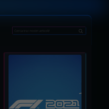
Search
for: