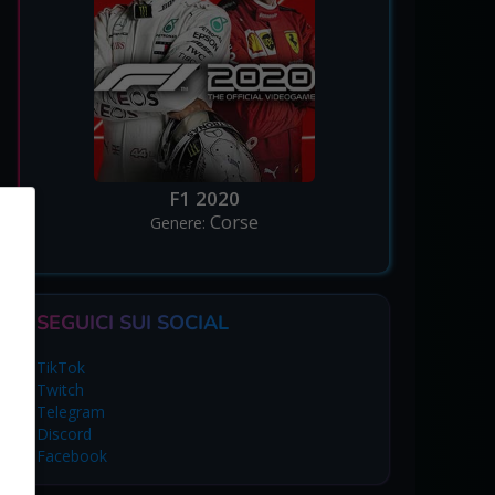
F1 2020
Corse
Genere:
SEGUICI SUI SOCIAL
TikTok
Twitch
Telegram
Discord
Facebook