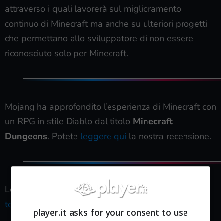
attraverso i quali lavorerà sul miglioramento
continuo di Minecraft ma anche su ulteriori progetti
che permettano allo sviluppatore di non essere
riconosciuto solo per Minecraft.
Mojang ha approfondito l’esperienza di Minecraft con
un RPG in stile Diablo dal titolo
Minecraft
Dungeons
. Potete
leggere qui
la nostra recensione.
Leggi anche:
Una città creata su Minecraft da un
team di esperti
.
player.it asks for your consent to use