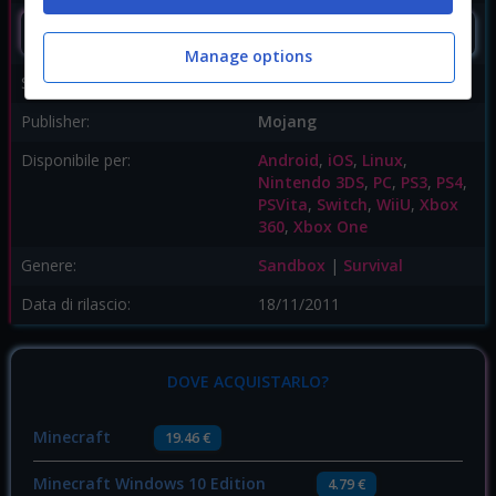
SEGUIMI
Manage options
Sviluppatore:
Mojang
Publisher:
Mojang
Disponibile per:
Android
,
iOS
,
Linux
,
Nintendo 3DS
,
PC
,
PS3
,
PS4
,
PSVita
,
Switch
,
WiiU
,
Xbox
360
,
Xbox One
Genere:
Sandbox
|
Survival
Data di rilascio:
18/11/2011
DOVE ACQUISTARLO?
Minecraft
19.46 €
Minecraft Windows 10 Edition
4.79 €