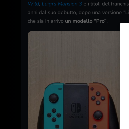
Wild
,
Luigi’s Mansion 3
e i titoli del franch
anni dal suo debutto, dopo una versione “L
che sia in arrivo
un modello “Pro”
.