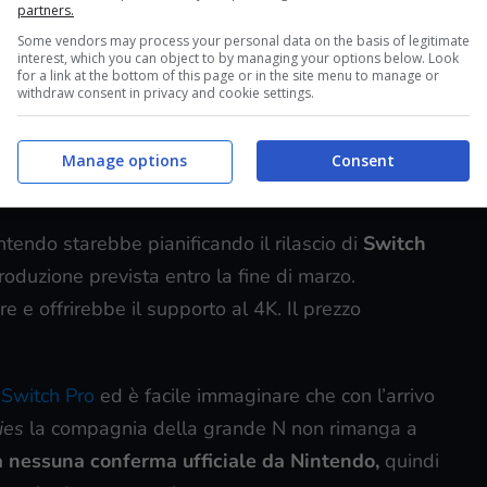
partners.
Some vendors may process your personal data on the basis of legitimate
interest, which you can object to by managing your options below. Look
for a link at the bottom of this page or in the site menu to manage or
withdraw consent in privacy and cookie settings.
Manage options
Consent
cesso ma arriva la versione Pro
ntendo starebbe pianificando il rilascio di
Switch
oduzione prevista entro la fine di marzo.
e offrirebbe il supporto al 4K. Il prezzo
i Switch Pro
ed è facile immaginare che con l’arrivo
ies
la compagnia della grande N non rimanga a
 nessuna conferma ufficiale da Nintendo,
quindi