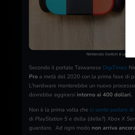
Nintendo Switch è un suc
Secondo il portale Taiwanese
DigiTimes
Ni
Pro
a metà del 2020 con la prima fase di pr
L’hardware monterebbe un nuovo processore 
dovrebbe aggirarsi
intorno ai 400 dollari.
Non è la prima volta che
si sente parlare d
di
PlayStation 5
e della (delle?)
Xbox X Ser
guardare. Ad ogni modo
non arriva ancora