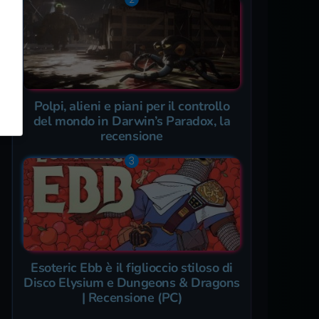
Polpi, alieni e piani per il controllo
del mondo in Darwin’s Paradox, la
recensione
Esoteric Ebb è il figlioccio stiloso di
Disco Elysium e Dungeons & Dragons
| Recensione (PC)