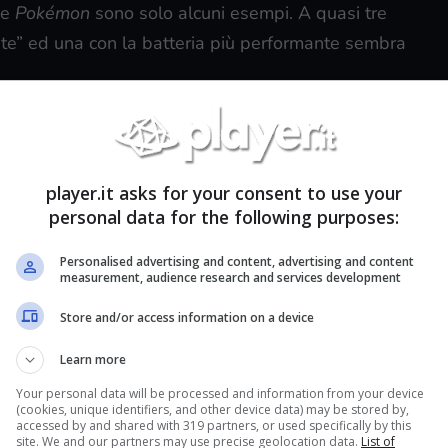
ise
Pokémon
sono solo alcuni esempi. A quasi tre
ite” ed una con la batteria più performante sembra
player.it asks for your consent to use your
personal data for the following purposes:
Personalised advertising and content, advertising and content
measurement, audience research and services development
Store and/or access information on a device
Learn more
Your personal data will be processed and information from your device
(cookies, unique identifiers, and other device data) may be stored by,
accessed by and shared with 319 partners, or used specifically by this
site. We and our partners may use precise geolocation data.
List of