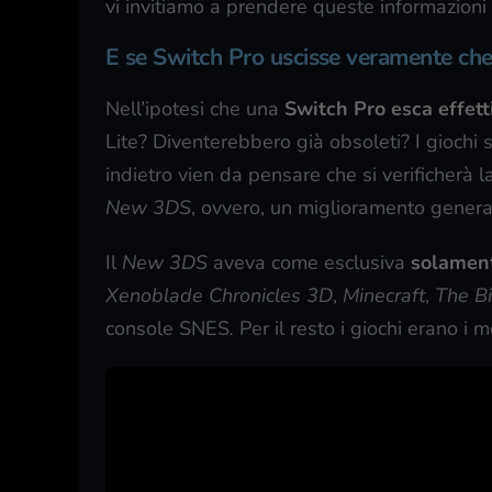
vi invitiamo a prendere queste informazioni
E se Switch Pro uscisse veramente che
Nell’ipotesi che una
Switch Pro esca effet
Lite? Diventerebbero già obsoleti? I gioc
indietro vien da pensare che si verificherà 
New 3DS
, ovvero, un miglioramento generale
Il
New 3DS
aveva come esclusiva
solament
Xenoblade Chronicles 3D
,
Minecraft
,
The Bi
console SNES
.
Per il resto i giochi erano i 