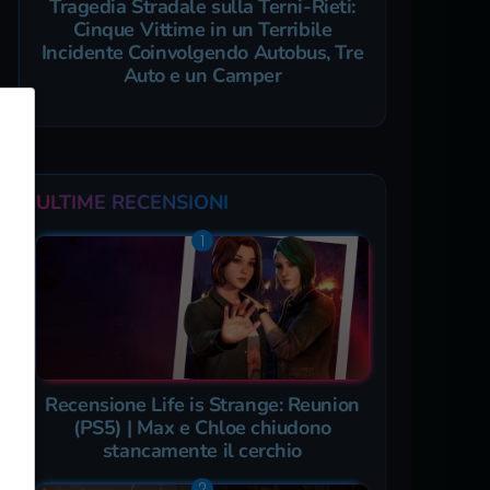
Tragedia Stradale sulla Terni-Rieti:
Cinque Vittime in un Terribile
Incidente Coinvolgendo Autobus, Tre
Auto e un Camper
ULTIME RECENSIONI
Recensione Life is Strange: Reunion
(PS5) | Max e Chloe chiudono
stancamente il cerchio