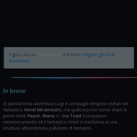
Il gioco ha un
Playerscore
di 8.4 tra i
migliori giochi di
Avventura
!
In breve
In questa terza avventura Luigi e compagni vengono invitati nel
fantastico
Hotel Miramostri
, ma qualcosa non torna: dopo la
prima notte
Peach
,
Mario
e i
tre Toad
scompaiono
misteriosamente ed il fantastico Hotel si trasforma in una
struttura abbandonata pullulante di fantasmi.