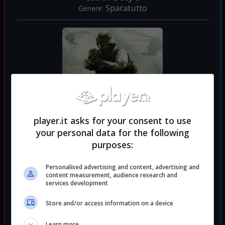
Sparatutto
Genere:
player.it asks for your consent to use
your personal data for the following
purposes:
Personalised advertising and content, advertising and
Call of Duty 4: Modern Warfare
content measurement, audience research and
services development
Sparatutto
Genere:
Store and/or access information on a device
Learn more