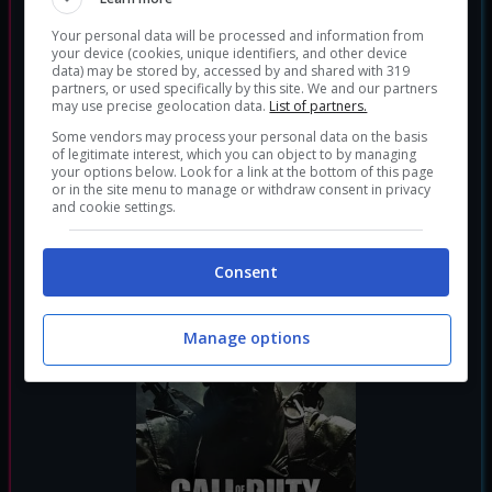
Your personal data will be processed and information from
your device (cookies, unique identifiers, and other device
data) may be stored by, accessed by and shared with 319
partners, or used specifically by this site. We and our partners
may use precise geolocation data.
List of partners.
Some vendors may process your personal data on the basis
of legitimate interest, which you can object to by managing
your options below. Look for a link at the bottom of this page
or in the site menu to manage or withdraw consent in privacy
and cookie settings.
Consent
Call of Duty: Advanced Warfare
Sparatutto
Genere:
Manage options