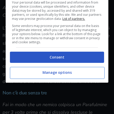
Your personal data will be processed and information from
your device (cookies, unique identifiers, and other device
Attiva il rilascio di 50 fulmini globulari di Giustizia
data) may be stored by, accessed by and shared with 319
Cieca (escluse le battaglie nella Sala della Virtù).
partners, or used specifically by this site. We and our partners
may use precise geolocation data.
List of partners.
Some vendors may process your personal data on the basis
L’abilità “Giustizia Cieca” appartiene allo skill tree di
of legitimate interest, which you can object to by managing
your options below. Look for a link at the bottom of this page
Ramuh, l’Eikon di colore porpora, e non potrà essere
or in the site menu to manage or withdraw consent in privacy
and cookie settings.
sbloccata prima della missione principale #27. Non
appena selezionerete questa abilità, attiverete una
Consent
sorta di modalità mira in slow motion, che vi
consentirà di bersagliare i nemici con dei fulmini
Manage options
globulari premendo il tasto
. Fate quanto ora
detto fino a che non vedrete sbloccarsi il trofeo.
Non c’è due senza tre
Fai in modo che un nemico colpisca un Parafulmine
per 3 volte prima che si dissolva (escluse le