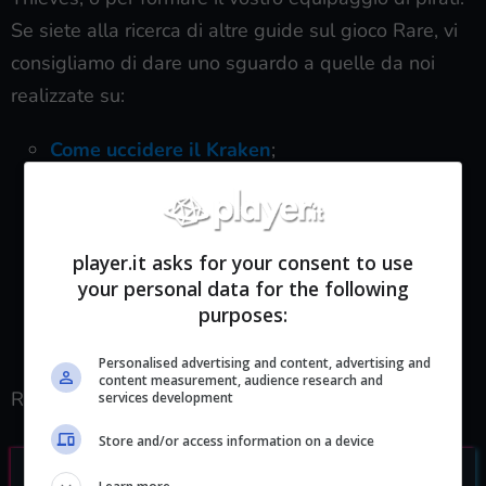
Se siete alla ricerca di altre guide sul gioco Rare, vi
consigliamo di dare uno sguardo a quelle da noi
realizzate su:
Come uccidere il Kraken
;
Come unirsi all’Ordine delle Anime e
sbloccare i titoli
;
Dove trovare le galline
;
player.it asks for your consent to use
Come intraprendere i viaggi
;
your personal data for the following
Guida alle battaglie navali
;
purposes:
Come guidare al meglio la propria nave
;
Personalised advertising and content, advertising and
content measurement, audience research and
Restate sintonizzati per ulteriori news in merito.
services development
Store and/or access information on a device