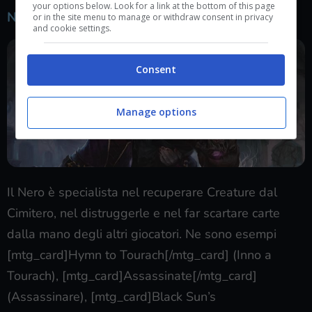
your options below. Look for a link at the bottom of this page
Nero
or in the site menu to manage or withdraw consent in privacy
and cookie settings.
Consent
Manage options
Il Nero è specialista nel recuperare Creature dal
Cimitero, nel distruggerle e nel far scartare carte
dalla mano degli altri giocatori. Ne sono esempi
[mtg_card]Hymn to Tourach[/mtg_card] (Inno a
Tourach), [mtg_card]Assassinate[/mtg_card]
(Assassinare), [mtg_card]Black Sun’s