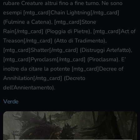
rubare Creature altrui fino a fine turno. Ne sono
esempi [mtg_card]Chain Lightning[/mtg_card]
(Fulmine a Catena), [mtg_card]Stone
Rain[/mtg_card] (Pioggia di Pietre), [mtg_card]Act of
Treason[/mtg_card] (Atto di Tradimento),
[mtg_card]Shatter[/mtg_card] (Distruggi Artefatto),
[mtg_card]Pyroclasm[/mtg_card] (Piroclasma). E’
inoltre da citare la potente [mtg_card]Decree of
Annihilation[/mtg_card] (Decreto
dell’Annientamento).
Verde