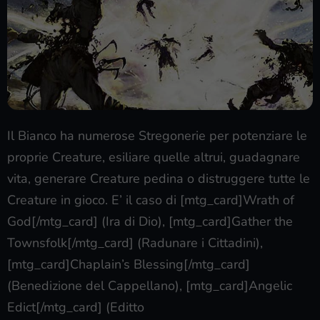
Il Bianco ha numerose Stregonerie per potenziare le
proprie Creature, esiliare quelle altrui, guadagnare
vita, generare Creature pedina o distruggere tutte le
Creature in gioco. E’ il caso di [mtg_card]Wrath of
God[/mtg_card] (Ira di Dio), [mtg_card]Gather the
Townsfolk[/mtg_card] (Radunare i Cittadini),
[mtg_card]Chaplain’s Blessing[/mtg_card]
(Benedizione del Cappellano), [mtg_card]Angelic
Edict[/mtg_card] (Editto