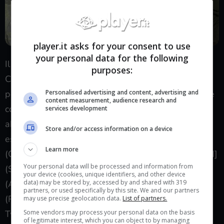
player.it asks for your consent to use
your personal data for the following
Il Verde punta molto nel potenziare le proprie
purposes:
Creature, recuperare Terre o Creature dal mazzo, e
Personalised advertising and content, advertising and
pescare altre carte. E’ in grado anche di distruggere
content measurement, audience research and
con molta facilità Artefatti e Incantesimi, e con
services development
abbastanza mana, qualsiasi Permanente. Ne sono
Store and/or access information on a device
esempi [mtg_card]Kodama’s Reach[/mtg_card]
Learn more
(Confini del Kodama), [mtg_card]Overrun[/mtg_card]
Your personal data will be processed and information from
(Sopraffare), [mtg_card]Harmonize[/mtg_card]
your device (cookies, unique identifiers, and other device
data) may be stored by, accessed by and shared with 319
(Armonizzare), [mtg_card]Naturalize[/mtg_card]
partners, or used specifically by this site. We and our partners
(Ritorno alla Natura), [mtg_card]Desert
may use precise geolocation data.
List of partners.
Some vendors may process your personal data on the basis
Twister[/mtg_card] (Tornado del Deserto).
of legitimate interest, which you can object to by managing