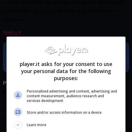
questo potrebbe complicare non poco i vostri piani,
soprattutto nel caso di Brawler capaci di tenervi a
distanza.
SHELLY
player.it asks for your consent to use
your personal data for the following
purposes:
Pro:
Shelly è praticamente il primo Brawler con cui
inizieremo a spratichirci nelle meccaniche di gioco,
Personalised advertising and content, advertising and
content measurement, audience research and
ma non per questo deve essere sottovalutata. Non
services development
ha i punti vita di Bull, ma il suo fucile a pompa potrà
Store and/or access information on a device
causare non pochi danni, e la sua tecnica speciale è
Learn more
capace di respingere i nemici, nonché di abbattere