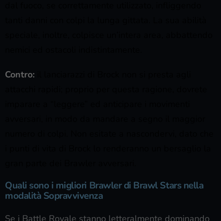
dal fuoco, se correttamente utilizzato, infliggendo
tanti danni con colpi la lunga gittata. La sua abilità
speciale, inoltre, colpisce un’intera area, abbattendo
nemici ed ostacoli indistintamente.
Contro:
il lanciarazzi di Brock non si presta agli
attacchi rapidi; proprio per questa ragione, dovrete
imparare a “leggere” ed anticipare i movimenti
avversari, in modo da mandare a segno il maggior
numero di colpi. Non esitate a nascondervi, dato che
i punti di vita di Brock lo renderanno un bersaglio la
gran parte dei Brawler avversari.
Quali sono i migliori Brawler di Brawl Stars nella
modalità Sopravvivenza
Se i Battle Royale stanno letteralmente dominando