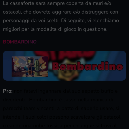
La cassaforte sarà sempre coperta da muri e/o
ostacoli, che dovrete aggirare e/o distruggere con i
personaggi da voi scelti. Di seguito, vi elenchiamo i
migliori per la modalità di gioco in questione.
BOMBARDINO
Pro:
non fatevi ingannare dal suo aspetto buffo e
divertente: Bombardino è l’asso nella manica di
parecchi team vincenti, a patto di saperlo usare, si
intende. I suoi colpi possono scavalcare gli ostacoli,
creando una nube tossica per chiunque si trovi al