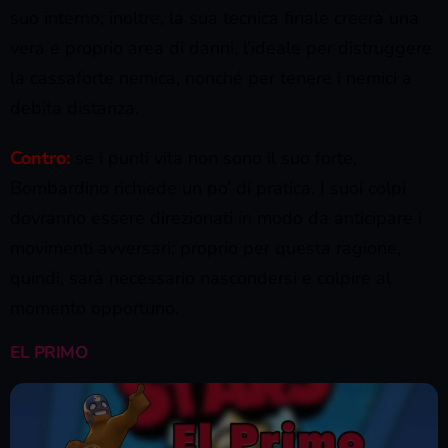
suo interno; inoltre, la sua tecnica finale creerà una
vera e proprio area di danni, l’ideale per distruggere
la cassaforte nemica, nonché per tenere i nemici a
debita distanza.
Contro:
se i punti vita non sono il suo forte,
Bombardino richiede un po’ di pratica. I suoi colpi
dovranno essere direzionati in modo da anticipare i
movimenti avversari; proprio per questa ragione,
quindi, sarà necessario nascondersi e colpire al
momento opportuno.
EL PRIMO