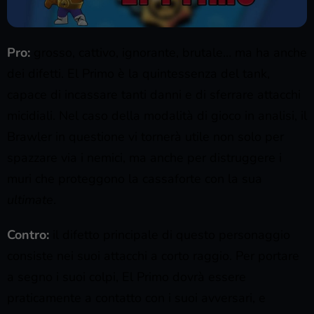
Pro:
grosso, cattivo, ignorante, brutale… ma ha anche
dei difetti. El Primo è la quintessenza del tank,
capace di incassare tanti danni e di sferrare attacchi
micidiali. Nel caso della modalità di gioco in analisi, il
Brawler in questione vi tornerà utile non solo per
spazzare via i nemici, ma anche per distruggere i
muri che proteggono la cassaforte con la sua
ultimate
.
Contro:
il difetto principale di questo personaggio
consiste nei suoi attacchi a corto raggio. Per portare
a segno i suoi colpi, El Primo dovrà essere
praticamente a contatto con i suoi avversari, e