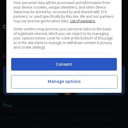
Your personal data will be processed and information from
ogni tipo di ostacolo, l’ideale per la
game mode
in
your device (cookies, unique identifiers, and other device
questione.
data) may be stored by, accessed by and shared with 319
partners, or used specifically by this site. We and our partners
may use precise geolocation data.
List of partners.
Contro:
la sua salute non elevata vi renderà difficili
Some vendors may process your personal data on the basis
of legitimate interest, which you can object to by managing
gli scontri contro i Brawler con tanti punti vita, tra cui
your options below. Look for a link at the bottom of this page
or in the site menu to manage or withdraw consent in privacy
Bull, El Primo, Frank, ecc.
and cookie settings.
BROCK
Consent
Manage options
Pro:
ancora una volta, ci troviamo di fronte ad un
Brawler che richiederà un po’ di apprendimento. Il
lanciarazzi di Brock potrebbe togliervi le castagne