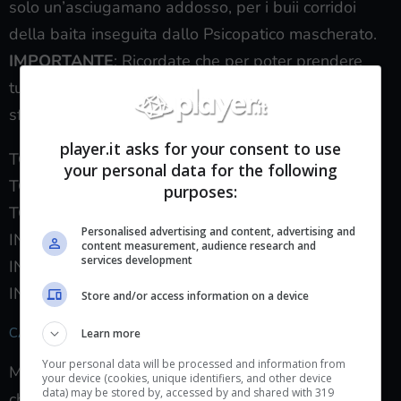
solo un’asciugamano addosso, per i buii corridoi
della baita inseguita dallo Psicopatico mascherato.
IMPORTANTE
: Ricordate che per poter prendere
tutti i collezionabili nel Capitolo 7, Sam deve
sfuggire allo Psicopatico in questo capitolo.
player.it asks for your consent to use
TOTEM MORTE=2
your personal data for the following
TOTEM PERDITA=1
purposes:
TOTEM FORTUNA=2
Personalised advertising and content, advertising and
INDIZIO UOMO MISTERIOSO=4
content measurement, audience research and
services development
INDIZIO 1952=11
INDIZIO GEMELLE=1
Store and/or access information on a device
CAPITOLO 6
Learn more
Your personal data will be processed and information from
Matt ed Emily raggiungono la Torre Radio e
your device (cookies, unique identifiers, and other device
data) may be stored by, accessed by and shared with 319
chiamano aiuto ma qualcuno ha tagliato i cavi