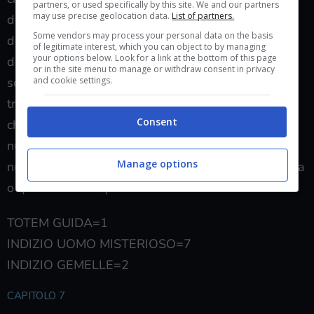
partners, or used specifically by this site. We and our partners
may use precise geolocation data.
List of partners.
d’acciaio a sostegno della torre che precipita nel
Some vendors may process your personal data on the basis
dirupo facendo sprofondare i ragazzi nei meandri
of legitimate interest, which you can object to by managing
your options below. Look for a link at the bottom of this page
della miniera. Chris E Ashley invece indagano nei
or in the site menu to manage or withdraw consent in privacy
and cookie settings.
sotterranei della Baita che sembra essersi
trasformato in una casa stregata con porte che si
Consent
chiudono da sole, candele che si accendono dal
nulla e spettri. Alla fine di questa follia Chris sarà
Manage options
nuovamente chiamato a fare una scelta: o la sua vita
o quella di Ashley!
TOTEM GUIDA=1
INDIZIO UOMO MISTERIOSO=7
INDIZIO GEMELLE=2
CAPITOLO 7