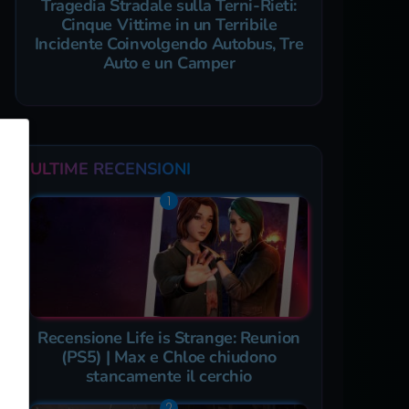
Tragedia Stradale sulla Terni-Rieti:
Cinque Vittime in un Terribile
Incidente Coinvolgendo Autobus, Tre
Auto e un Camper
ULTIME RECENSIONI
Recensione Life is Strange: Reunion
(PS5) | Max e Chloe chiudono
stancamente il cerchio