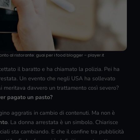
onto al ristorante: guai per i food blogger – player.it
cettato il baratto e ha chiamato la polizia. Pei ha
arrestata. Un evento che negli USA ha sollevato
i meritava davvero un trattamento così severo?
ver pagato un pasto?
ino aggratis in cambio di contenuti. Ma non è
nto
. La donna arrestata è un simbolo. Chiarisce
iali sta cambiando. E che il confine tra pubblicità