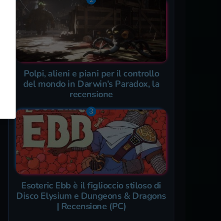
Polpi, alieni e piani per il controllo
del mondo in Darwin’s Paradox, la
recensione
Esoteric Ebb è il figlioccio stiloso di
Disco Elysium e Dungeons & Dragons
| Recensione (PC)