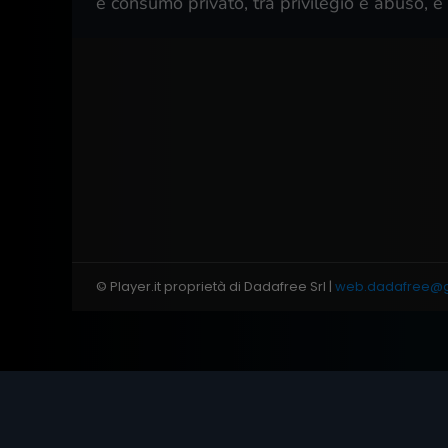
e consumo privato, tra privilegio e abuso, è s
© Player.it proprietà di Dadafree Srl |
web.dadafree@