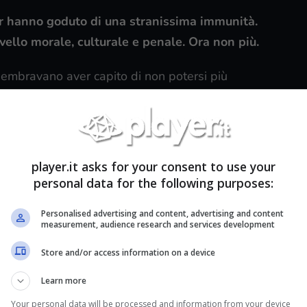
er hanno goduto di una stranissima immunità.
livello morale, culturale e penale. Ora non più.
embravano aver capito di non potersi più
ranca”. Oggi autorità e opinione pubblica stanno
ggiore responsabilità a chi è diventato noto e
player.it asks for your consent to use your
 le tasse e di essere trasparenti, così come ha
personal data for the following purposes:
ttenti a quel che dicono e a come lo dicono. In
conomia e altri temi sensibili, gli influencer
Personalised advertising and content, advertising and content
measurement, audience research and services development
ateria, cioè laureati.
Store and/or access information on a device
lizzare il ruolo dell’influecer, per esempio tramite
Learn more
ta l’era dell’impunità. segnano la fine di
Your personal data will be processed and information from your device