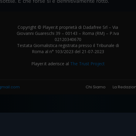
ottile. E che forse si è definitivamente rotto.
Copyright © Player.it proprietà di Dadafree Srl – Via
Giovanni Guareschi 39 – 00143 – Roma (RM) – P.Iva
02120340670
Testata Giornalistica registrata presso il Tribunale di
Roma al n° 103/2023 del 21-07-2023
Player.it aderisce al
The Trust Project
gmail.com
Chi Siamo
La Redazio