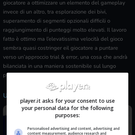
giocatore a ottimizzare un elemento del gameplay
invece di un altro, tra esplorazione dei bivi,
superamento di segmenti opzionali difficili o
raggiungimento di punteggi molto elevati. Il lavoro
fatto è ottimo ma l’elevatissima velocità del gioco
sembra quasi costringer eil giocatore a puntare
verso un’approccio trial & error, una cosa che andrà
bilanciata in una maniera sostenibile sul lungo
periodo.
Una delizia da vedere
player.it asks for your consent to use
your personal data for the following
purposes:
Personalised advertising and content, advertising and
content measurement, audience research and