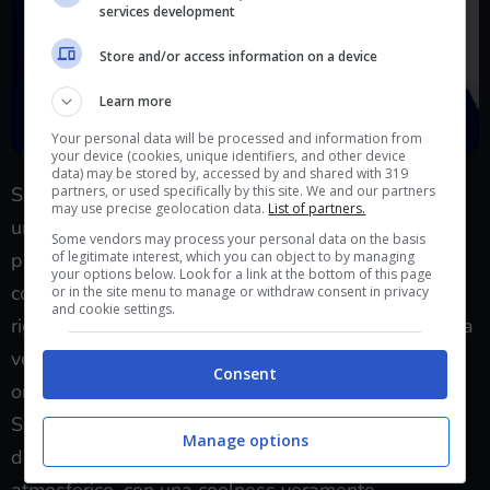
services development
Store and/or access information on a device
Learn more
Your personal data will be processed and information from
your device (cookies, unique identifiers, and other device
data) may be stored by, accessed by and shared with 319
Sul fronte stilistico, Denshattack è oggettivamente
partners, or used specifically by this site. We and our partners
may use precise geolocation data.
List of partners.
una delle pagine più nostalgiche e solide della
Some vendors may process your personal data on the basis
produzione videoludica del 2026 in quanto
of legitimate interest, which you can object to by managing
your options below. Look for a link at the bottom of this page
coloratissimo, velocissimo, con animazioni sopra le
or in the site menu to manage or withdraw consent in privacy
and cookie settings.
righe e un character design che strizza l’occhio senza
vergogna a un certo immaginario anime-pop in
Consent
orbita Dreamcast e Y2K, tra Space Channel 5 e Jet
Set Radio. L’eterno capolavoro di Sega, inoltre, gli è
Manage options
di chiara ispirazione nel comparto sonoro e
atmosferico, con una coolness veramente