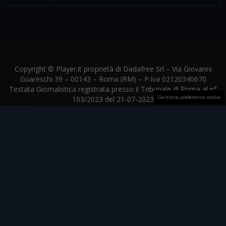
Copyright © Player.it proprietà di Dadafree Srl – Via Giovanni
Guareschi 39 – 00143 – Roma (RM) – P.Iva 02120340670
Testata Giornalistica registrata presso il Tribunale di Roma al n°
Gestione preferenze cookie
103/2023 del 21-07-2023
Player.it aderisce al
The Trust Project
© Player.it proprietà di Dadafree Srl |
web.dadafree@gmail.com
Chi Siamo
La Redazione
Contatti
Privacy
Disclaimer
Codice Etico