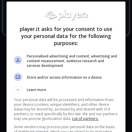
The Dark Pictures Anthology Man Of
16.98 €
Medan
player.it asks for your consent to use
your personal data for the following
purposes:
Personalised advertising and content, advertising and
content measurement, audience research and
services development
GIOCHI SIMILI
Store and/or access information on a device
Learn more
Your personal data will be processed and information from
your device (cookies, unique identifiers, and other device
data) may be stored by, accessed by and shared with 319
partners, or used specifically by this site. We and our partners
may use precise geolocation data.
List of partners.
Some vendors may process your personal data on the basis
of legitimate interest, which you can object to by managing