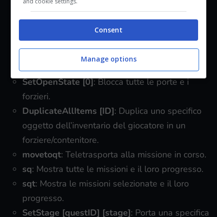
and cookie settings.
incantesimi selezionati.
SetOwnership
: Rende il giocatore proprietario
Consent
di oggetti/strutture.
SetOpenState [1]
: Sblocca tutte le porte e i
Manage options
forzieri.
SetOpenState [0]
: Blocca tutte le porte e i
forzieri.
DuplicateAllItems [ID]
: Duplica uno specifico
oggetto dell’inventario del giocatore in un
forziere/contenitore.
movetoqt
: Teletrasporta alla missione in corso.
sq
: Mostra tutte le missioni e il loro progresso.
sqt
: Mostra le missioni selezionate e il loro
progresso.
SetStage [questID] [stage]
: Porta una specifica