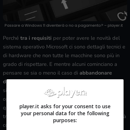
Passare a Windows 11 diventerà o no a pagamento? – player.it
Perché
tra i requisiti
per poter avere le novità del
sistema operativo Microsoft ci sono dettagli tecnici e
di hardware che non tutte le macchine sono più in
grado di rispettare. E mentre alcuni cominciano a
pensare se sia o meno il caso di
abbandonare
definitivamente Microsoft
e magari passare a un
sistema operativo meno ingombrante come Linux
oppure abbracciare la filosofia Apple con un Mac,
player.it asks for your consent to use
quelli che possono fare l’aggiornamento si sono
your personal data for the following
trovati a domandarsi se questo aggiornamento finirà
purposes:
con essere a pagamento.