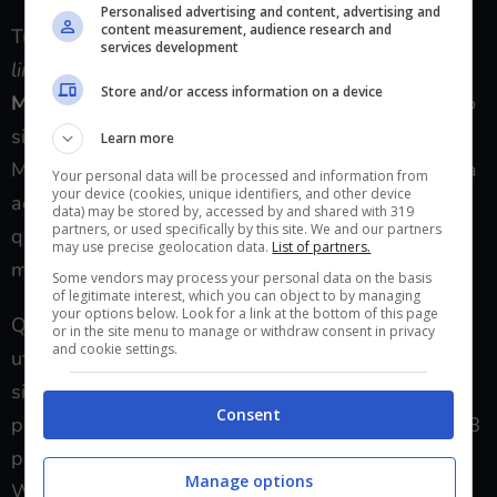
Personalised advertising and content, advertising and
content measurement, audience research and
Tutta colpa della dicitura “
per un periodo di tempo
services development
limitato
” apparsa
su un post nel blog ufficiale
Store and/or access information on a device
Microsoft
proprio riguardante il passaggio al nuovo
sistema operativo. Chiarita l’incomprensione,
Learn more
Microsoft ha ribadito che il passaggio è gratuito. Ma
Your personal data will be processed and information from
your device (cookies, unique identifiers, and other device
adesso tanti sono quelli che si chiedono se forse
data) may be stored by, accessed by and shared with 319
partners, or used specifically by this site. We and our partners
quel periodo di tempo limitato potrebbe
may use precise geolocation data.
List of partners.
materializzarsi a un certo punto.
Some vendors may process your personal data on the basis
of legitimate interest, which you can object to by managing
your options below. Look for a link at the bottom of this page
Quando ci fu il passaggio a Windows 10, Microsoft
or in the site menu to manage or withdraw consent in privacy
and cookie settings.
ufficiosamente bloccò la possibilità di aggiornare i
sistemi operativi ma chiunque acquistava una
Consent
product key delle versioni Windows 7 e Windows 8
poteva poi comunque
fare l’aggiornamento
a
Manage options
Windows 10.