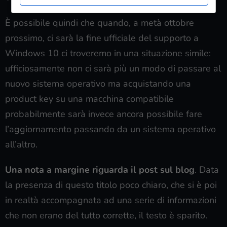
È possibile quindi che quando, a metà ottobre
prossimo, ci sarà la fine ufficiale del supporto a
Windows 10 ci troveremo in una situazione simile:
ufficiosamente non ci sarà più un modo di passare al
nuovo sistema operativo ma acquistando una
product key su una macchina compatibile
probabilmente sarà invece ancora possibile fare
l’aggiornamento passando da un sistema operativo
all’altro.
Una nota a margine riguarda il post sul blog
. Data
la presenza di questo titolo poco chiaro, che si è poi
in realtà accompagnata ad una serie di informazioni
che non erano del tutto corrette, il testo è sparito.