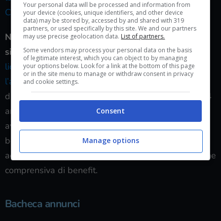
Your personal data will be processed and information from
Canada
.
your device (cookies, unique identifiers, and other device
data) may be stored by, accessed by and shared with 319
partners, or used specifically by this site. We and our partners
Non che all’interno della stessa Bioware la
may use precise geolocation data.
List of partners.
situazione sia più rosea, anzi:
Some vendors may process your personal data on the basis
7 dei 50 dipendenti
of legitimate interest, which you can object to by managing
licenziati lo scorso agosto
ora
hanno denunciato
your options below. Look for a link at the bottom of this page
or in the site menu to manage or withdraw consent in privacy
l’azienda per condizioni di liquidazione ingiuste
. I
and cookie settings.
dipendenti in oggetti hanno uno storico medio di 14
anni di servizio in azienda, e a loro dire avrebbero
Consent
avuto diritto a trattamenti di fine rapporto di entità
ben superiore rispetto a quelli che hanno dovuto
Manage options
accettare. Richiedono quindi un equa compensazione
comprensiva di benefit.
Bacheca annunci