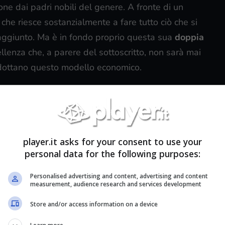
zione dai padri nobili del genere. A fronte di un
e che riesce sostanzialmente a fare tutto ciò che si
 raggiunto. Ma è in fondo proprio questa sua
doppia
llenza che, a parere del sottoscritto, non sarà mai
adottano questo modello economico.
player.it asks for your consent to use your
personal data for the following purposes:
Personalised advertising and content, advertising and content
measurement, audience research and services development
Store and/or access information on a device