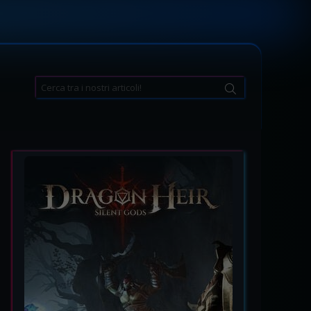
Search
for: