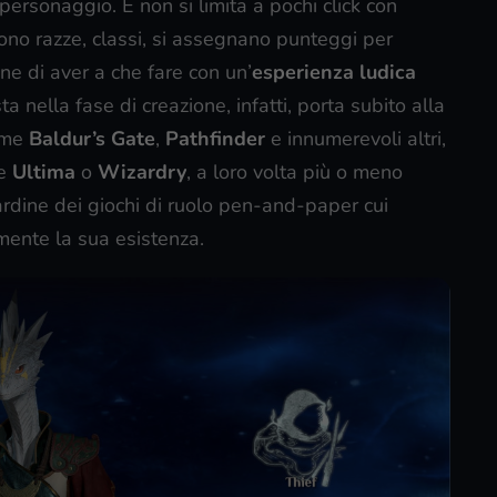
ersonaggio. E non si limita a pochi click con
iscono razze, classi, si assegnano punteggi per
one di aver a che fare con un’
esperienza ludica
ta nella fase di creazione, infatti, porta subito alla
ome
Baldur’s Gate
,
Pathfinder
e innumerevoli altri,
me
Ultima
o
Wizardry
, a loro volta più o meno
rdine dei giochi di ruolo pen-and-paper cui
ente la sua esistenza.