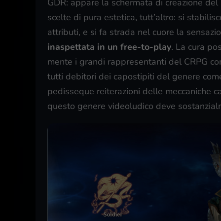
GDR: appare la schermata di creazione del p
scelte di pura estetica, tutt’altro: si stabil
attributi, e si fa strada nel cuore la sensazi
inaspettata in un free-to-play
. La cura pos
mente i grandi rappresentanti del CRPG c
tutti debitori dei capostipiti del genere co
pedisseque reiterazioni delle meccaniche ca
questo genere videoludico deve sostanzialm