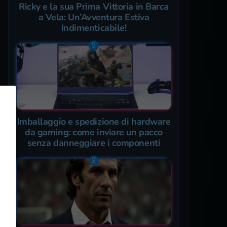
Ricky e la sua Prima Vittoria in Barca
a Vela: Un’Avventura Estiva
Indimenticabile!
Imballaggio e spedizione di hardware
da gaming: come inviare un pacco
senza danneggiare i componenti