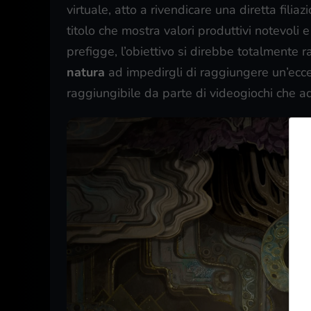
virtuale, atto a rivendicare una diretta filia
titolo che mostra valori produttivi notevoli 
prefigge, l’obiettivo si direbbe totalmente
natura
ad impedirgli di raggiungere un’ecce
raggiungibile da parte di videogiochi che 