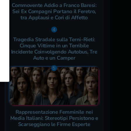
Commovente Addio a Franco Baresi:
Sei Ex Compagni Portano il Feretro,
tra Applausi e Cori di Affetto
Tragedia Stradale sulla Terni-Rieti:
Cinque Vittime in un Terribile
Incidente Coinvolgendo Autobus, Tre
Auto e un Camper
Rappresentazione Femminile nei
Media Italiani: Stereotipi Persistono e
Scarseggiano le Firme Esperte