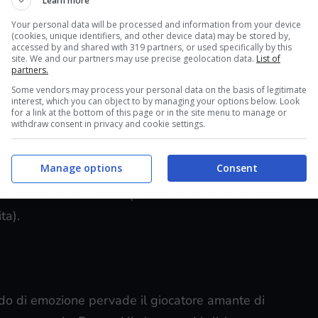
Learn more
Your personal data will be processed and information from your device
(cookies, unique identifiers, and other device data) may be stored by,
accessed by and shared with 319 partners, or used specifically by this
site. We and our partners may use precise geolocation data.
List of
partners.
Some vendors may process your personal data on the basis of legitimate
nte ad un gioco che ibrida due modelli così diversi tra loro
interest, which you can object to by managing your options below. Look
for a link at the bottom of this page or in the site menu to manage or
withdraw consent in privacy and cookie settings.
sprimere in prima battuta, è indubitabile che
quanto di meglio visto finora nel suo genere
: un
Manage options
Consent
almente infinito, oltre che graficamente
evalentemente mobile (sebbene ne sarà rilasciata
ta).
ido di emozione pervade il giocatore amante di