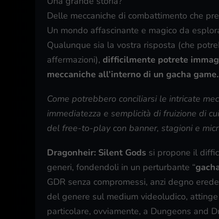
Una grande storia?
Delle meccaniche di combattimento che prem
Un mondo affascinante e magico da esplorar
Qualunque sia la vostra risposta (che potr
affermazioni),
difficilmente potrete immag
meccaniche all’interno di un gacha game.
Come potrebbero conciliarsi le intricate me
immediatezza e semplicità di fruizione di c
del free-to-play con banner, stagioni e micr
Dragonheir: Silent Gods
si propone il diffic
generi, fondendoli in un perturbante “
gacha
GDR senza compromessi, anzi degno erede di
del genere sul medium videoludico, attinge 
particolare, ovviamente, a Dungeons and Drag