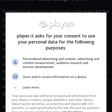
Trattandosi di un gioco sviluppato nella terra del
Sol
Levante
, tra le lingue selezionabili non figurano né
l’italiano né l’inglese ma solo un buon numero di
quelle parlate prettamente nei paesi orientali.
player.it asks for your consent to use
Decido di selezionare il
giapponese
, tanto per
your personal data for the following
purposes:
mantenermi fedele a una certa familiarità maturata
in anni di consumo di prodotti, videoludici e non,
Personalised advertising and content, advertising and
content measurement, audience research and
proprio a stampo nipponico, ma è in questo
services development
momento che si verifica un altro imprevisto, uno tra i
Store and/or access information on a device
meno “
simpatici
” per chi è avvezzo a giocare sul suo
smartphone: quell’a dir poco snervante messaggio
Learn more
che recita “
insufficient storage space
“.
Your personal data will be processed and information from
your device (cookies, unique identifiers, and other device
data) may be stored by, accessed by and shared with 319
Avere disponibili
quattro gigabyte
di memoria (il
partners, or used specifically by this site. We and our partners
may use precise geolocation data.
List of partners.