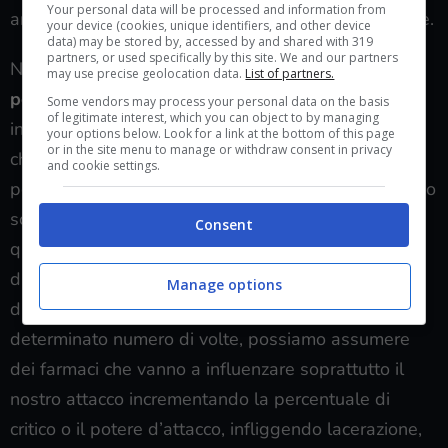
Your personal data will be processed and information from
ancora che ci vengano espresse dall’uscio senziente.
your device (cookies, unique identifiers, and other device
data) may be stored by, accessed by and shared with 319
partners, or used specifically by this site. We and our partners
Nel corso dell’esplorazione troveremo
diversi
may use precise geolocation data.
List of partners.
personaggi
che ci offriranno il loro aiuto e altri a cui
Some vendors may process your personal data on the basis
of legitimate interest, which you can object to by managing
invece dovremo offrirlo noi in cambio di medaglie,
your options below. Look for a link at the bottom of this page
or in the site menu to manage or withdraw consent in privacy
che aumenteranno di un punto le statistiche del
and cookie settings.
personaggio: ve ne sono di quattro tipi ma possiamo
scegliere una sola medaglia come ricompensa,
Consent
questo ovviamente per non renderci troppo forti e
darci la possibilità di sviluppare Toby in maniere
Manage options
diverse. In aggiunta, pagando
un medico
un
determinato numero di volte, possiamo assumere
dei farmaci che vanno a influenzare soprattutto il
nostro attacco incrementando la percentuale di
critico o il potere d’attacco, infliggendo lacerazione,