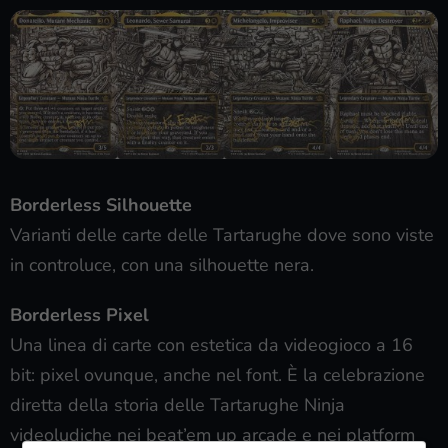
Borderless Silhouette
Varianti delle carte delle Tartarughe dove sono viste
in controluce, con una silhouette nera.
Borderless Pixel
Una linea di carte con estetica da videogioco a 16
bit: pixel ovunque, anche nel font. È la celebrazione
diretta della storia delle Tartarughe Ninja
videoludiche nei beat’em up arcade e nei platform