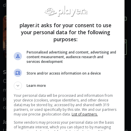
dagli anni ’80 ad oggi.
player.it asks for your consent to use
your personal data for the following
purposes:
Personalised advertising and content, advertising and
content measurement, audience research and
services development
Source Material
Store and/or access information on a device
Carte che utilizzano artwork presi direttamente da
Learn more
materiale originale: copertine, poster, ecc… Usano
Your personal data will be processed and information from
proprio il materiale sorgente per enfatizzare il lato
your device (cookies, unique identifiers, and other device
data) may be stored by, accessed by and shared with 319
collezionistico.
partners, or used specifically by this site. We and our partners
may use precise geolocation data.
List of partners.
Japan Showcase
Some vendors may process your personal data on the basis
of legitimate interest, which you can object to by managing
Una selezione di 110 carte con trattamento anime, in