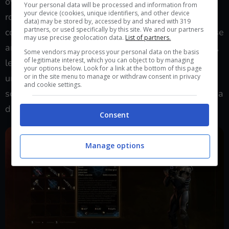
ovunque (e state attenti a non farvi vedere), tra le
Your personal data will be processed and information from
your device (cookies, unique identifiers, and other device
robe che ruberete in giro troverete tantissimi
data) may be stored by, accessed by and shared with 319
partners, or used specifically by this site. We and our partners
consumabili che vi aiuteranno con le statistiche, forse
may use precise geolocation data.
List of partners.
anche troppi ma sempre originali e con un loro stile,
Some vendors may process your personal data on the basis
of legitimate interest, which you can object to by managing
le armi sono fantasiose e hanno delle meccaniche
your options below. Look for a link at the bottom of this page
or in the site menu to manage or withdraw consent in privacy
uniche che vi permetteranno di affrontare i nemici
and cookie settings.
scegliendo sempre una tattica consona alla tipologia
di scontro che avrete davanti.
Consent
Manage options