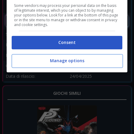
Some vendors may process your personal data on the basis
of legitimate interest, which you can object to by managing
your options below. Look for a link at the bottom of this page
or in the site menu to manage or withdraw consent in privacy
SEGUIMI
and cookie settings.
Sviluppatore:
Sandfall Interactive
Consent
Publisher:
Kepler Interactive
Disponibile per:
PS5
Manage options
Genere:
Avventura
Data di rilascio:
24/04/2025
GIOCHI SIMILI