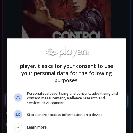
player.it asks for your consent to use
your personal data for the following
purposes:
Personalised advertising and content, advertising and
content measurement, audience research and
SEGUIMI
services development
Sviluppatore:
Remedy
Store and/or access information on a device
Publisher:
505 Games
Learn more