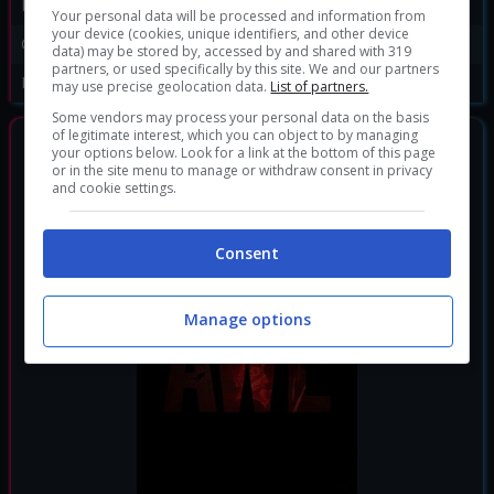
Disponibile per:
PC
,
PS4
,
Xbox One
Your personal data will be processed and information from
your device (cookies, unique identifiers, and other device
Genere:
Action
data) may be stored by, accessed by and shared with 319
partners, or used specifically by this site. We and our partners
Data di rilascio:
27/08/2019
may use precise geolocation data.
List of partners.
Some vendors may process your personal data on the basis
of legitimate interest, which you can object to by managing
GIOCHI SIMILI
your options below. Look for a link at the bottom of this page
or in the site menu to manage or withdraw consent in privacy
and cookie settings.
Consent
Manage options