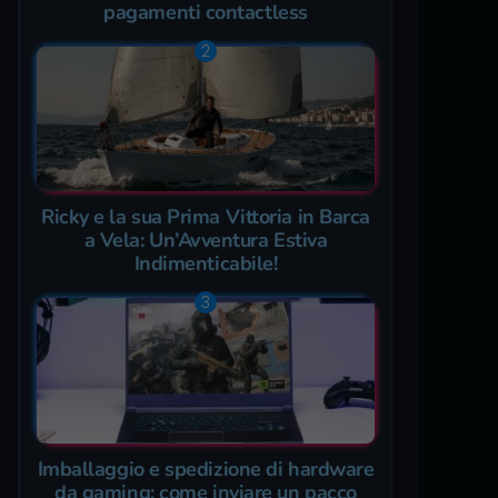
pagamenti contactless
Ricky e la sua Prima Vittoria in Barca
a Vela: Un’Avventura Estiva
Indimenticabile!
Imballaggio e spedizione di hardware
da gaming: come inviare un pacco