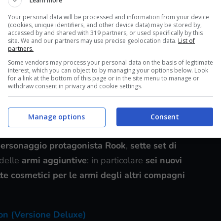
Learn more
Your personal data will be processed and information from your device
(cookies, unique identifiers, and other device data) may be stored by,
accessed by and shared with 319 partners, or used specifically by this
site. We and our partners may use precise geolocation data.
List of
partners.
Some vendors may process your personal data on the basis of legitimate
interest, which you can object to by managing your options below. Look
for a link at the bottom of this page or in the site menu to manage or
withdraw consent in privacy and cookie settings.
e sia
in versione standard
, la quale contiene il
Manage options
Consent
one deluxe
che, oltre chiaramente al gioco
 personaggio protagonista Rook
,
sette set di
delle
armi aggiuntive
: in particolare
sei nuovi
te cosmetici per le armi degli altri compagni
n (Versione Deluxe)