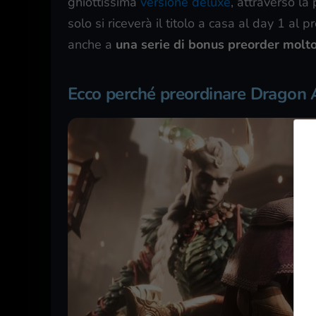
ghiottissima
versione deluxe
, attraverso la
solo si riceverà il titolo a casa al day 1 al
anche a
una serie di bonus preorder molto
Ecco perché preordinare Dragon A