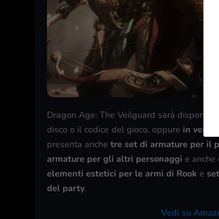
Dragon Age: The Veilguard sarà disponibil
disco o il codice del gioco, oppure
in versi
presenta anche
tre set di armature per il
armature per gli altri personaggi
e anche 
elementi estetici per le armi di Rook
e
set
del party
.
Vedi su Amazo