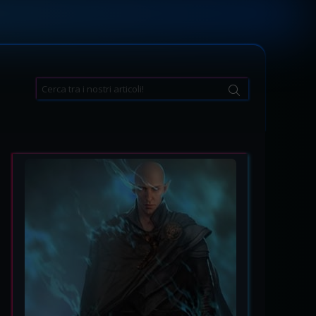
Search
for: