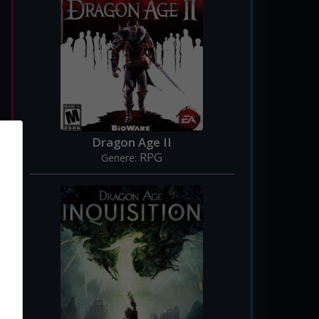
Dragon Age II
RPG
Genere: