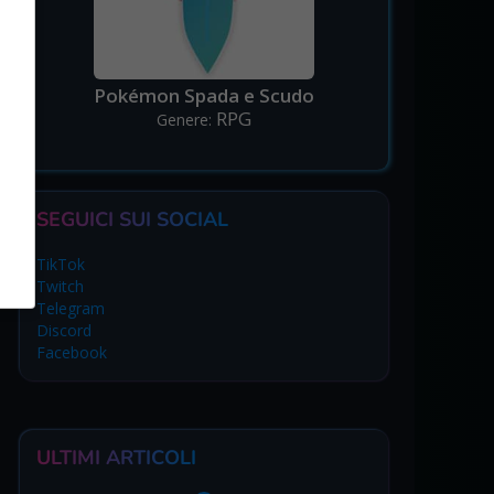
Pokémon Spada e Scudo
RPG
Genere:
SEGUICI SUI SOCIAL
TikTok
Twitch
Telegram
Discord
Facebook
ULTIMI ARTICOLI