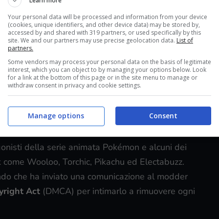
Learn more
uccesso e
Toasted Shoes
, lo youtuber che l’ha
Your personal data will be processed and information from your device
(cookies, unique identifiers, and other device data) may be stored by,
 di Nintendo che, dopo qualche ora,
hanno fatto
accessed by and shared with 319 partners, or used specifically by this
site. We and our partners may use precise geolocation data.
List of
mpreso il video di presentazione che il creatore
partners.
Some vendors may process your personal data on the basis of legitimate
interest, which you can object to by managing your options below. Look
eno di fronte a questo e
ha voluto rispondere
for a link at the bottom of this page or in the site menu to manage or
withdraw consent in privacy and cookie settings.
Manage options
Consent
n una maniera del tutto ironica
nisti della serie animata Pokémon e alcuni dei
ak come Wooloo, Torchic, Pikachu ed Electabuzz.
ndo che ha inviato una comunicazione al modder
yright Act
(DMCA) per intimarlo a rimuovere ogni