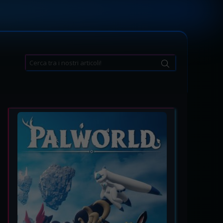
Search
for: