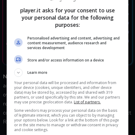
Non vedo la sfida come una difficoltà, più
player.it asks for your consent to use
come un’opportunità. Vedo molto spazio
your personal data for the following
di manovra per fare qualcosa di
purposes:
incredibile, quindi sto cercando di
Personalised advertising and content, advertising and
pensare a fare quello, ma c’è un sacco di
content measurement, audience research and
services development
lavoro davanti.
Store and/or access information on a device
Learn more
Non si sa ancora nulla di Project Orion
,
Your personal data will be processed and information from
ambientazione, personaggi, meccaniche né
your device (cookies, unique identifiers, and other device
data) may be stored by, accessed by and shared with 319
ovviamente data d’uscita o altre specifiche. Per
partners, or used specifically by this site. We and our partners
may use precise geolocation data.
List of partners.
restare aggiornati, continuate a seguire Player.it,
Some vendors may process your personal data on the basis
come voi non vediamo l’ora di capire cosa CD Projekt
of legitimate interest, which you can object to by managing
your options below. Look for a link at the bottom of this page
Red riservi per il futuro.
or in the site menu to manage or withdraw consent in privacy
and cookie settings.