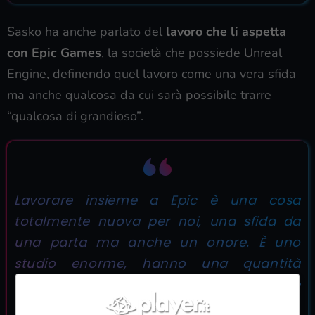
Sasko ha anche parlato del
lavoro che li aspetta
con Epic Games
, la società che possiede Unreal
Engine, definendo quel lavoro come una vera sfida
ma anche qualcosa da cui sarà possibile trarre
“qualcosa di grandioso”.
Lavorare insieme a Epic è una cosa
totalmente nuova per noi, una sfida da
una parta ma anche un onore. È uno
studio enorme, hanno una quantità
incredibile di ingegneri […] dunque è
qualcosa da cui possiamo imparare.