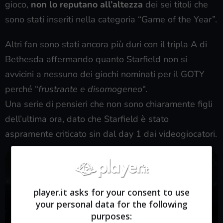
gioco,
non lo reputano all’altezza
dei sei titoli che
sono stati inseriti nella categoria “Game of the Year”.
Altri fan sono stati ancora più duri con il tripla A di
Bethesda affermando quanto Starfield non si
avvicini a nessuno dei giochi nominati per il GOTY
perché “
frustrante e disomogeneo
“.
Una serie di pensieri che non sono chiaramente figli
dell’ultima ora, dato che Starfield è stato
aspramente criticato sin dal day 1 dai videogiocatori.
player.it asks for your consent to use
your personal data for the following
purposes: