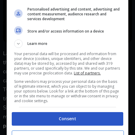
Personalised advertising and content, advertising and
content measurement, audience research and
services development
Store and/or access information on a device
Learn more
La mancata nomination di Starfield per il Game of
Your personal data will be processed and information from
your device (cookies, unique identifiers, and other device
the Year 2023 ha dunque generato pareri
data) may be stored by, accessed by and shared with 319
partners, or used specifically by this site. We and our partners
contrastanti, tra chi lo avrebbe visto bene tra i
may use precise geolocation data.
List of partners.
candidati e chi invece dà ragione alla redazione dei
Some vendors may process your personal data on the basis
of legitimate interest, which you can object to by managing
TGA per aver fatto queste scelte a discapito del
your options below. Look for a link at the bottom of this page
or in the site menu to manage or withdraw consent in privacy
titoli di Bethesda.
and cookie settings.
Starfield sarà presente all’evento, nominato come
miglior RPG, ma per molti
è una sfida persa già in
Consent
partenza contro Baldur’s Gate 3
.