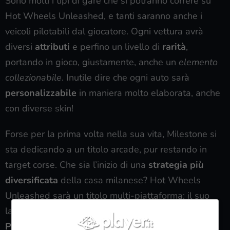
Sono molti i tipi di gare che si potranno correre su
Hot Wheels Unleashed, e tanti saranno anche i
veicoli pilotabili dal giocatore. Ogni vettura avrà
diversi
attributi
e perfino un livello di
rarità
,
portando in gioco, giustamente, anche un
elemento
collezionabile
. Inutile dire che ogni auto sarà
personalizzabile
in maniera molto elaborata, anche
con diverse skin!
Forse per la prima volta nella sua vita, Milestone si
sta dedicando a un titolo arcade, pur restando in
target corse. Che sia l’inizio di una
strategia più
diversificata
della casa milanese? Hot Wheels
Unleashed sarà un titolo multi-piattaforma: il suo
lancio è previsto per il
30 settembre 2021
su
PC,
PS4, PS5, Xbox One, Xbox Series X|S e Nintendo