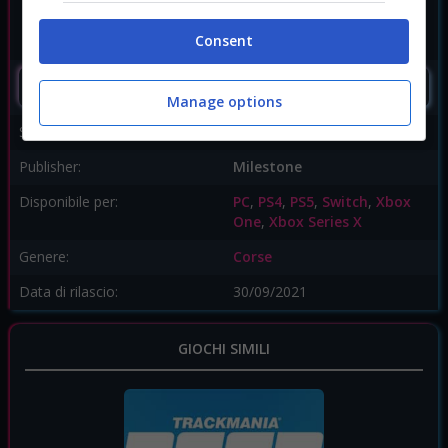
Consent
SEGUIMI
Manage options
Sviluppatore:
Milestone
Publisher:
Milestone
Disponibile per:
PC
,
PS4
,
PS5
,
Switch
,
Xbox
One
,
Xbox Series X
Genere:
Corse
Data di rilascio:
30/09/2021
GIOCHI SIMILI