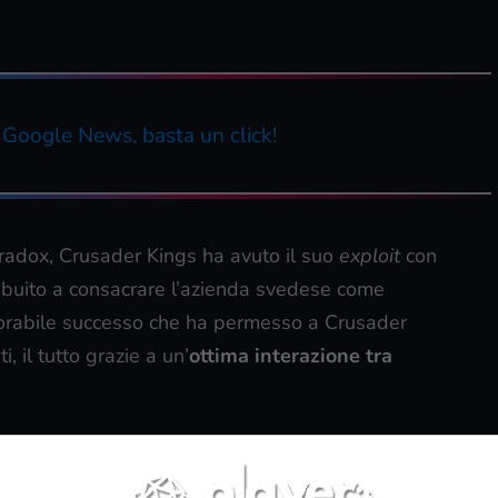
u Google News, basta un click!
aradox, Crusader Kings ha avuto il suo
exploit
con
ribuito a consacrare l’azienda svedese come
nesorabile successo che ha permesso a Crusader
i, il tutto grazie a un’
ottima interazione tra
mbre
su PC, è l’esatta coronazione di questa
che abbiamo visto giocatori compiere le
gesta più