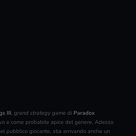
s III
,
grand strategy game
di
Paradox
itivo e come probabile apice del genere. Adesso
del pubblico giocante, stia arrivando anche un