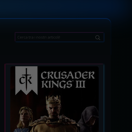
Search
for: