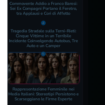
Commovente Addio a Franco Baresi:
Sei Ex Compagni Portano il Feretro,
tra Applausi e Cori di Affetto
Tragedia Stradale sulla Terni-Rieti:
Cinque Vittime in un Terribile
Incidente Coinvolgendo Autobus, Tre
Auto e un Camper
Rappresentazione Femminile nei
Media Italiani: Stereotipi Persistono e
Scarseggiano le Firme Esperte