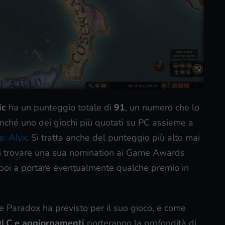
ic
ha un punteggio totale di
91
, un numero che lo
nonché uno dei giochi più quotati su PC assieme a
e: Alyx
. Si tratta anche del punteggio più alto mai
i trovare una sua nomination ai Game Awards
oi a portare eventualmente qualche premio in
he Paradox ha previsto per il suo gioco, e come
LC e aggiornamenti
porteranno la profondità di