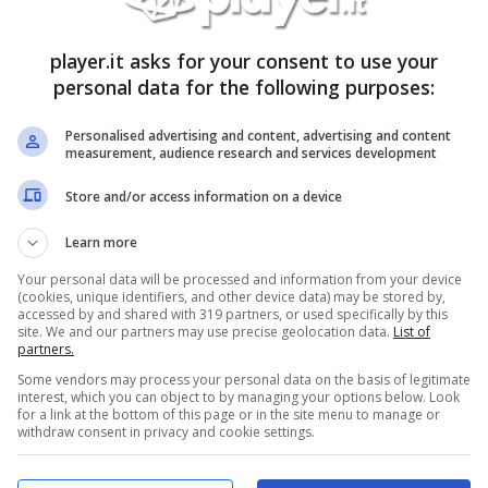
bali per
mangiare il Papa
, mentre dall’altro lato il
endo ad approfondire e personalizzare sempre di
player.it asks for your consent to use your
ti degli utenti. Abbiamo perfino trovato
una mod
personal data for the following purposes:
Personalised advertising and content, advertising and content
measurement, audience research and services development
Store and/or access information on a device
ght:
@CrusaderKings
III sold
Learn more
on Steam in Q3 2020. 🎉
Your personal data will be processed and information from your device
(cookies, unique identifiers, and other device data) may be stored by,
accessed by and shared with 319 partners, or used specifically by this
r support! 🙏 — Paradox
site. We and our partners may use precise geolocation data.
List of
partners.
ractive)
November 17, 2020
Some vendors may process your personal data on the basis of legitimate
interest, which you can object to by managing your options below. Look
for a link at the bottom of this page or in the site menu to manage or
withdraw consent in privacy and cookie settings.
avendo anche il
successo economico
che merita.